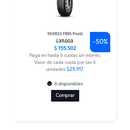
900R20 FR85 Pirelli
-
50%
El
El
$
311.003
$
155.502
precio
precio
original
actual
Paga en hasta 6 cuotas sin interés.
era:
es:
Valor de cada cuota por las 6
$311.003.
$155.502.
unidades
$25.917
.
6 disponibles
Comprar