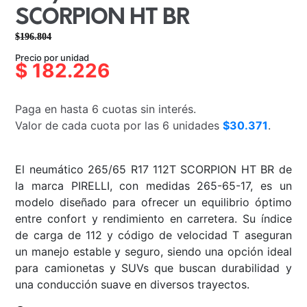
SCORPION HT BR
$
196.804
El
El
Precio por unidad
precio
precio
$
182.226
original
actual
era:
es:
Paga en hasta 6 cuotas sin interés.
$196.804.
$182.226.
Valor de cada cuota por las 6 unidades
$30.371
.
El neumático 265/65 R17 112T SCORPION HT BR de
la marca PIRELLI, con medidas 265-65-17, es un
modelo diseñado para ofrecer un equilibrio óptimo
entre confort y rendimiento en carretera. Su índice
de carga de 112 y código de velocidad T aseguran
un manejo estable y seguro, siendo una opción ideal
para camionetas y SUVs que buscan durabilidad y
una conducción suave en diversos trayectos.