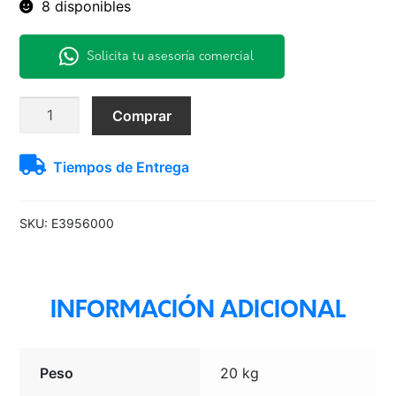
8 disponibles
Solicita tu asesoría comercial
265/65
Comprar
R17
112T
Tiempos de Entrega
SCORPION
HT
BR
SKU:
E3956000
cantidad
INFORMACIÓN ADICIONAL
Peso
20 kg