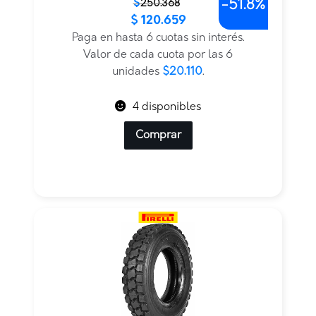
-
51.8%
El
El
$
250.368
$
120.659
precio
precio
original
actual
Paga en hasta 6 cuotas sin interés.
era:
es:
Valor de cada cuota por las 6
$250.368.
$120.659.
unidades
$20.110
.
4 disponibles
Comprar