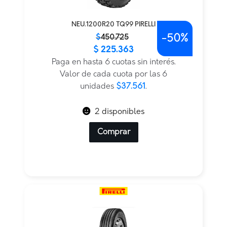
NEU.1200R20 TQ99 PIRELLI
-
50%
El
El
$
450.725
$
225.363
precio
precio
original
actual
Paga en hasta 6 cuotas sin interés.
era:
es:
Valor de cada cuota por las 6
$450.725.
$225.363.
unidades
$37.561
.
2 disponibles
Comprar