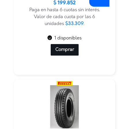
$
199.852
precio
precio
original
actual
Paga en hasta 6 cuotas sin interés.
era:
es:
Valor de cada cuota por las 6
$399.703.
$199.852.
unidades
$33.309
.
1 disponibles
Comprar