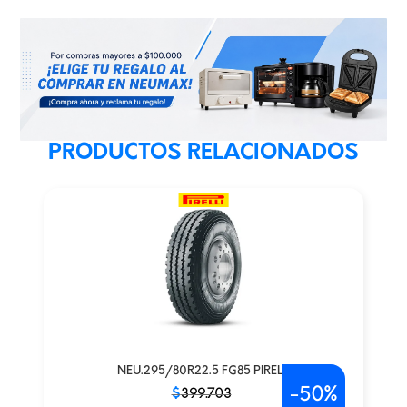
PRODUCTOS RELACIONADOS
NEU.295/80R22.5 FG85 PIRELLI
-
50%
El
El
$
399.703