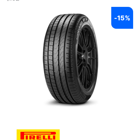
-
15%