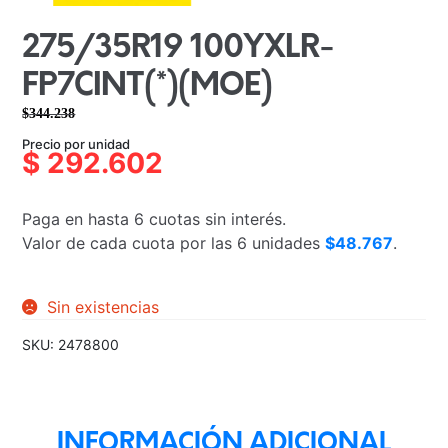
275/35R19 100YXLR-
FP7CINT(*)(MOE)
$
344.238
El
El
Precio por unidad
precio
precio
$
292.602
original
actual
era:
es:
Paga en hasta 6 cuotas sin interés.
$344.238.
$292.602.
Valor de cada cuota por las 6 unidades
$48.767
.
Sin existencias
SKU:
2478800
INFORMACIÓN ADICIONAL