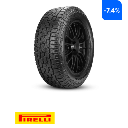
-
7.4%