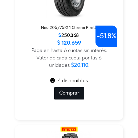
Neu.205/75R14 Chrono Pirelli
-
51.8%
El
El
$
250.368
$
120.659
precio
precio
original
actual
Paga en hasta 6 cuotas sin interés.
era:
es:
Valor de cada cuota por las 6
$250.368.
$120.659.
unidades
$20.110
.
4 disponibles
Comprar