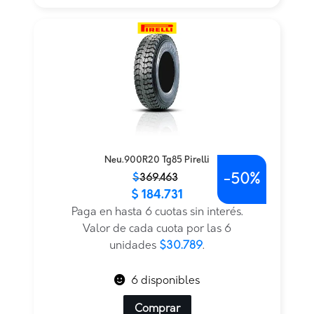
Neu.900R20 Tg85 Pirelli
-
50%
El
El
$
369.463
$
184.731
precio
precio
original
actual
Paga en hasta 6 cuotas sin interés.
era:
es:
Valor de cada cuota por las 6
$369.463.
$184.731.
unidades
$30.789
.
6 disponibles
Comprar