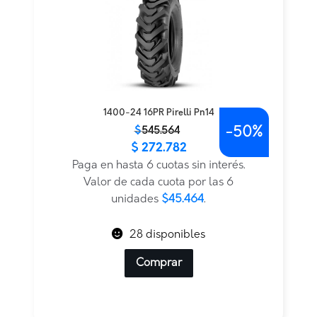
1400-24 16PR Pirelli Pn14
-
50%
El
El
$
545.564
$
272.782
precio
precio
original
actual
Paga en hasta 6 cuotas sin interés.
era:
es:
Valor de cada cuota por las 6
$545.564.
$272.782.
unidades
$45.464
.
28 disponibles
Comprar