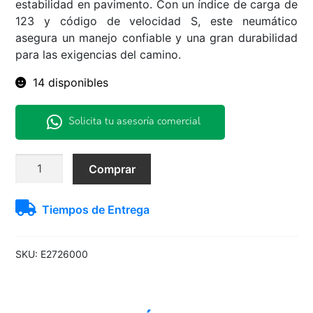
estabilidad en pavimento. Con un índice de carga de
123 y código de velocidad S, este neumático
asegura un manejo confiable y una gran durabilidad
para las exigencias del camino.
14 disponibles
Solicita tu asesoría comercial
LT
Comprar
265/75
R16
Tiempos de Entrega
123S
S-
A/T
SKU:
E2726000
+
BR
cantidad