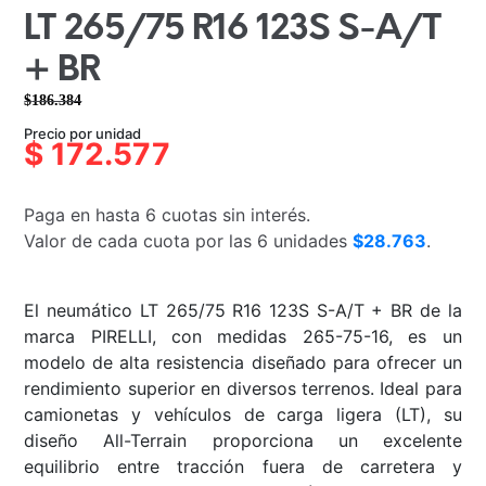
LT 265/75 R16 123S S-A/T
+ BR
$
186.384
El
El
Precio por unidad
precio
precio
$
172.577
original
actual
era:
es:
Paga en hasta 6 cuotas sin interés.
$186.384.
$172.577.
Valor de cada cuota por las 6 unidades
$28.763
.
El neumático LT 265/75 R16 123S S-A/T + BR de la
marca PIRELLI, con medidas 265-75-16, es un
modelo de alta resistencia diseñado para ofrecer un
rendimiento superior en diversos terrenos. Ideal para
camionetas y vehículos de carga ligera (LT), su
diseño All-Terrain proporciona un excelente
equilibrio entre tracción fuera de carretera y