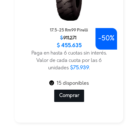
17.5-25 Rm99 Pirelli
-
50%
El
El
$
911.271
$
455.635
precio
precio
original
actual
Paga en hasta 6 cuotas sin interés.
era:
es:
Valor de cada cuota por las 6
$911.271.
$455.635.
unidades
$75.939
.
15 disponibles
Comprar