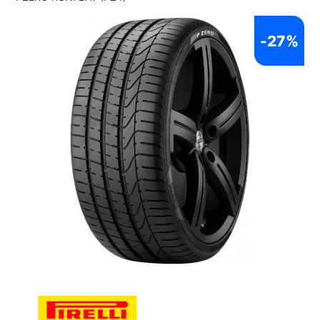
-
27%