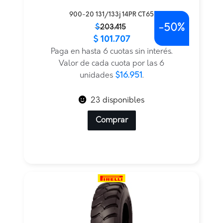
900-20 131/133j 14PR CT65
-
50%
El
El
$
203.415
$
101.707
precio
precio
original
actual
Paga en hasta 6 cuotas sin interés.
era:
es:
Valor de cada cuota por las 6
$203.415.
$101.707.
unidades
$16.951
.
23 disponibles
Comprar