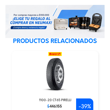
PRODUCTOS RELACIONADOS
1100-20 CT65 PIRELLI
-
39%
El
El
$
446.155