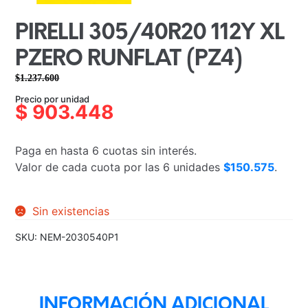
PIRELLI 305/40R20 112Y XL
PZERO RUNFLAT (PZ4)
$
1.237.600
El
El
Precio por unidad
precio
precio
$
903.448
original
actual
era:
es:
Paga en hasta 6 cuotas sin interés.
$1.237.600.
$903.448.
Valor de cada cuota por las 6 unidades
$150.575
.
Sin existencias
SKU:
NEM-2030540P1
INFORMACIÓN ADICIONAL