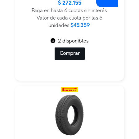
$
272.155
precio
precio
original
actual
Paga en hasta 6 cuotas sin interés.
era:
es:
Valor de cada cuota por las 6
$446.155.
$272.155.
unidades
$45.359
.
2 disponibles
Comprar