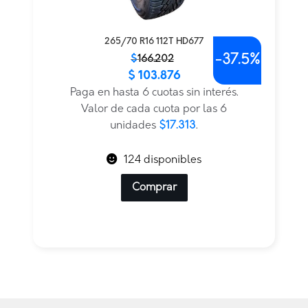
265/70 R16 112T HD677
-
37.5%
El
El
$
166.202
$
103.876
precio
precio
original
actual
Paga en hasta 6 cuotas sin interés.
era:
es:
Valor de cada cuota por las 6
$166.202.
$103.876.
unidades
$17.313
.
124 disponibles
Comprar