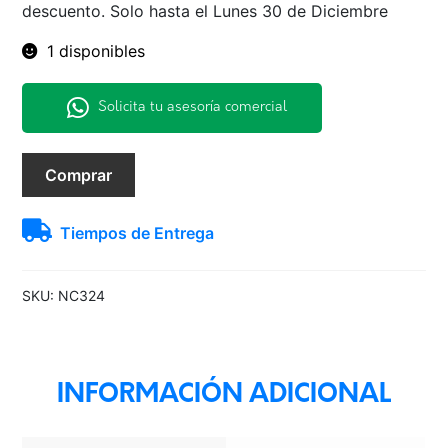
descuento. Solo hasta el Lunes 30 de Diciembre
1 disponibles
Solicita tu asesoría comercial
225/75R16
Comprar
10PR
115/112Q
Tiempos de Entrega
SL369
TRAZANO
cantidad
SKU:
NC324
INFORMACIÓN ADICIONAL