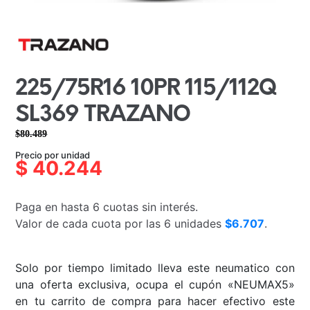
225/75R16 10PR 115/112Q
SL369 TRAZANO
$
80.489
El
El
Precio por unidad
precio
precio
$
40.244
original
actual
era:
es:
Paga en hasta 6 cuotas sin interés.
$80.489.
$40.244.
Valor de cada cuota por las 6 unidades
$6.707
.
Solo por tiempo limitado lleva este neumatico con
una oferta exclusiva, ocupa el cupón «NEUMAX5»
en tu carrito de compra para hacer efectivo este