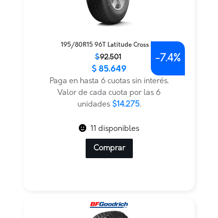
195/80R15 96T Latitude Cross Dt
-
7.4%
El
El
$
92.501
$
85.649
precio
precio
original
actual
Paga en hasta 6 cuotas sin interés.
era:
es:
Valor de cada cuota por las 6
$92.501.
$85.649.
unidades
$14.275
.
11 disponibles
Comprar