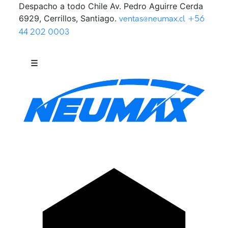
Despacho a todo Chile
Av. Pedro Aguirre Cerda
Saltar al contenido
6929, Cerrillos, Santiago.
ventas@neumax.cl
+56
44 202 0003
☰