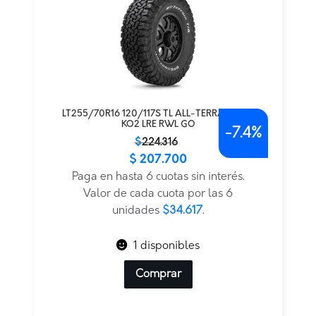
LT255/70R16 120/117S TL ALL-TERRAIN T/A
KO2 LRE RWL GO
-
7.4%
El
El
$
224.316
$
207.700
precio
precio
original
actual
Paga en hasta 6 cuotas sin interés.
era:
es:
Valor de cada cuota por las 6
$224.316.
$207.700.
unidades
$34.617
.
1 disponibles
Comprar