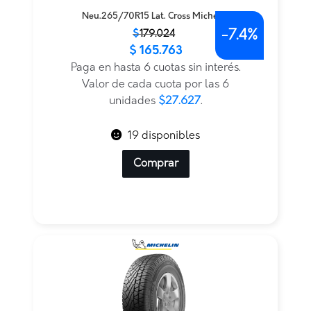
Neu.265/70R15 Lat. Cross Michelin
-
7.4%
El
El
$
179.024
$
165.763
precio
precio
original
actual
Paga en hasta 6 cuotas sin interés.
era:
es:
Valor de cada cuota por las 6
$179.024.
$165.763.
unidades
$27.627
.
19 disponibles
Comprar