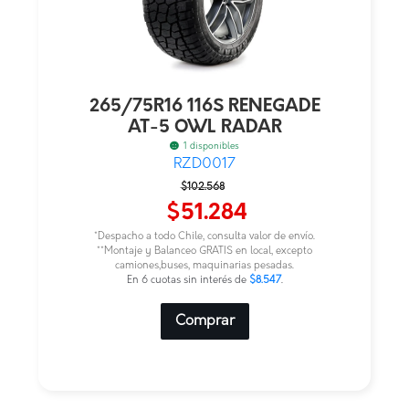
265/75R16 116S RENEGADE
AT-5 OWL RADAR
1 disponibles
RZD0017
El
El
$
102.568
precio
precio
$
51.284
original
actual
*Despacho a todo Chile, consulta valor de envío.
era:
es:
**Montaje y Balanceo GRATIS en local, excepto
camiones,buses, maquinarias pesadas.
$102.568.
$51.284.
En 6 cuotas sin interés de
$8.547
.
Comprar