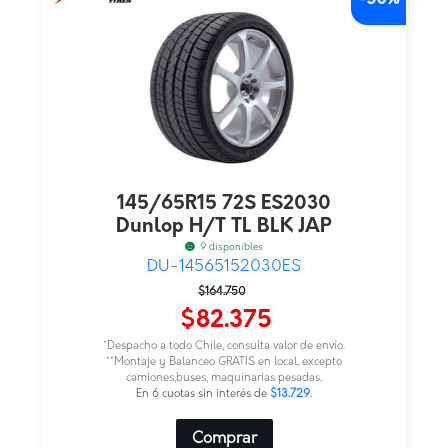
145/65R15 72S ES2030
Dunlop H/T TL BLK JAP
9 disponibles
DU-14565152030ES
El
El
$
164.750
precio
precio
$
82.375
original
actual
*Despacho a todo Chile, consulta valor de envío.
era:
es:
**Montaje y Balanceo GRATIS en local, excepto
camiones,buses, maquinarias pesadas.
$164.750.
$82.375.
En 6 cuotas sin interés de
$13.729
.
Comprar