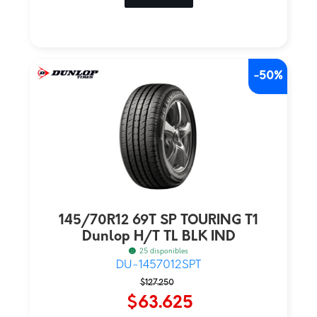
-50%
145/70R12 69T SP TOURING T1
Dunlop H/T TL BLK IND
25 disponibles
DU-1457012SPT
El
El
$
127.250
precio
precio
$
63.625
original
actual