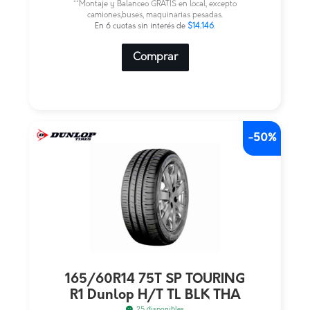
era:
es:
**Montaje y Balanceo GRATIS en local, excepto
camiones,buses, maquinarias pesadas.
$169.750.
$84.875.
En 6 cuotas sin interés de
$14.146
.
Comprar
-50%
165/60R14 75T SP TOURING
R1 Dunlop H/T TL BLK THA
25 disponibles