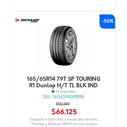
-50%
165/65R14 79T SP TOURING
R1 Dunlop H/T TL BLK IND
25 disponibles
DU-1656514SPR1IN
El
El
$
132.250
precio
precio
$
66.125
original
actual
*Despacho a todo Chile, consulta valor de envío.
era:
es:
**Montaje y Balanceo GRATIS en local, excepto