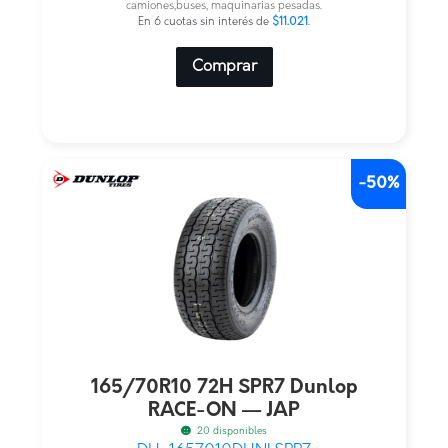
camiones,buses, maquinarias pesadas.
$132.250.
$66.125.
En 6 cuotas sin interés de
$11.021
.
Comprar
-50%
165/70R10 72H SPR7 Dunlop
RACE-ON — JAP
20 disponibles