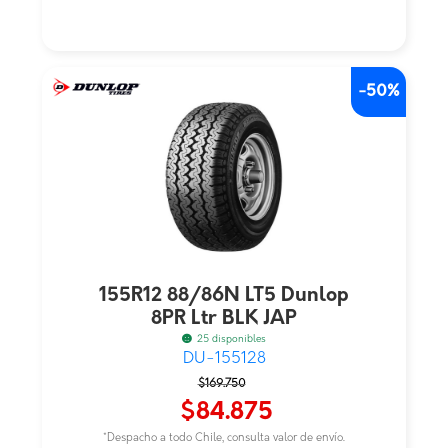
-50%
155R12 88/86N LT5 Dunlop
8PR Ltr BLK JAP
25 disponibles
DU-155128
El
El
$
169.750
precio
precio
$
84.875
original
actual
*Despacho a todo Chile, consulta valor de envío.