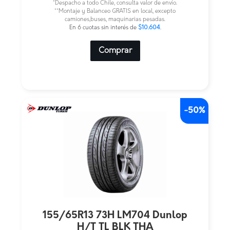
*Despacho a todo Chile, consulta valor de envío.
era:
es:
**Montaje y Balanceo GRATIS en local, excepto
camiones,buses, maquinarias pesadas.
$127.250.
$63.625.
En 6 cuotas sin interés de
$10.604
.
Comprar
-50%
155/65R13 73H LM704 Dunlop
H/T TL BLK THA