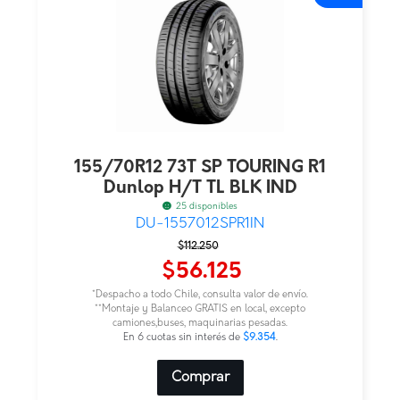
155/70R12 73T SP TOURING R1
Dunlop H/T TL BLK IND
25 disponibles
DU-1557012SPR1IN
El
El
$
112.250
precio
precio
$
56.125
original
actual
*Despacho a todo Chile, consulta valor de envío.
era:
es:
**Montaje y Balanceo GRATIS en local, excepto
camiones,buses, maquinarias pesadas.
$112.250.
$56.125.
En 6 cuotas sin interés de
$9.354
.
Comprar