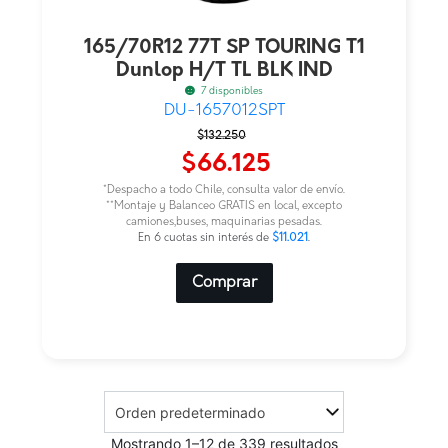
165/70R12 77T SP TOURING T1
Dunlop H/T TL BLK IND
7 disponibles
DU-1657012SPT
El
El
$
132.250
precio
precio
$
66.125
original
actual
*Despacho a todo Chile, consulta valor de envío.
era:
es:
**Montaje y Balanceo GRATIS en local, excepto
camiones,buses, maquinarias pesadas.
$132.250.
$66.125.
En 6 cuotas sin interés de
$11.021
.
Comprar
Mostrando 1–12 de 339 resultados