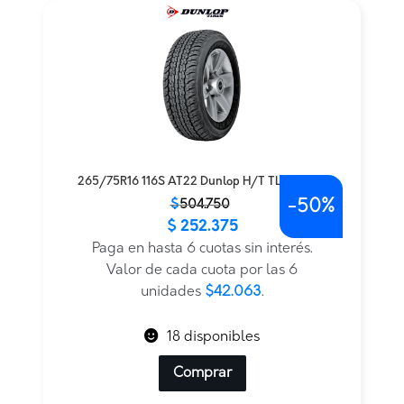
265/75R16 116S AT22 Dunlop H/T TL BLK JAP
-
50%
El
El
$
504.750
$
252.375
precio
precio
original
actual
Paga en hasta 6 cuotas sin interés.
era:
es:
Valor de cada cuota por las 6
$504.750.
$252.375.
unidades
$42.063
.
18 disponibles
Comprar