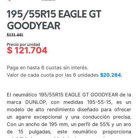
195/55R15 EAGLE GT
GOODYEAR
$
131.441
El
El
Precio por unidad
precio
precio
$
121.704
original
actual
era:
es:
Paga en hasta 6 cuotas sin interés.
$131.441.
$121.704.
Valor de cada cuota por las 6 unidades
$20.284
.
El neumático 195/55R15 EAGLE GT GOODYEAR de la
marca DUNLOP, con medidas 195-55-15, es un
modelo de alto rendimiento diseñado para ofrecer
un agarre excepcional y una conducción precisa.
Con un ancho de 195 mm, un perfil de 55% y un aro
de 15 pulgadas, este neumático proporciona