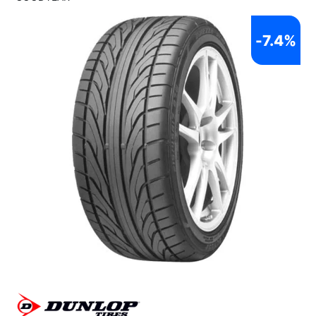
-
7.4%