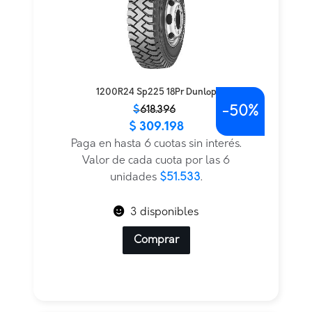
1200R24 Sp225 18Pr Dunlop
-
50%
El
El
$
618.396
$
309.198
precio
precio
original
actual
Paga en hasta 6 cuotas sin interés.
era:
es:
Valor de cada cuota por las 6
$618.396.
$309.198.
unidades
$51.533
.
3 disponibles
Comprar