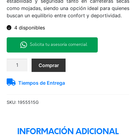
estabilidad y seguridad tanto en carreteras secas
como mojadas, siendo una opción ideal para quienes
buscan un equilibrio entre confort y deportividad.
4 disponibles
Solicita tu asesoría comercial
195/55R15
Comprar
EAGLE
GT
Tiempos de Entrega
GOODYEAR
cantidad
SKU:
1955515G
INFORMACIÓN ADICIONAL