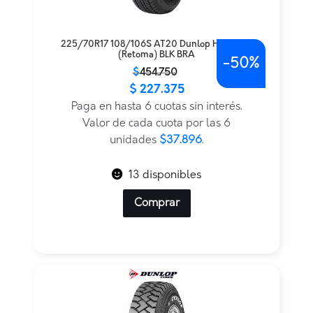
225/70R17 108/106S AT20 Dunlop H/T LT TL
(Retoma) BLK BRA
-
50%
El
El
$
454.750
$
227.375
precio
precio
original
actual
Paga en hasta 6 cuotas sin interés.
era:
es:
Valor de cada cuota por las 6
$454.750.
$227.375.
unidades
$37.896
.
13 disponibles
Comprar