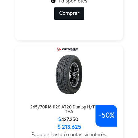
1 disponibles
Comprar
265/70R16 112S AT20 Dunlop H/T TL BLK
THA
-
50%
El
El
$
427.250
$
213.625
precio
precio
original
actual
Paga en hasta 6 cuotas sin interés.