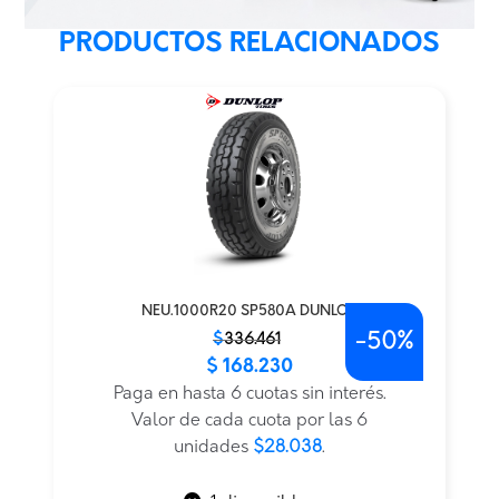
PRODUCTOS RELACIONADOS
NEU.1000R20 SP580A DUNLOP
-
50%
El
El
$
336.461
$
168.230
precio
precio
original
actual
Paga en hasta 6 cuotas sin interés.
era:
es:
Valor de cada cuota por las 6
$336.461.
$168.230.
unidades
$28.038
.