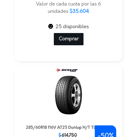
era:
es:
Valor de cada cuota por las 6
$427.250.
$213.625.
unidades
$35.604
.
25 disponibles
Comprar
285/60R18 116V AT25 Dunlop H/T TL BLK JAP
-
50%
El
El
$
614.750