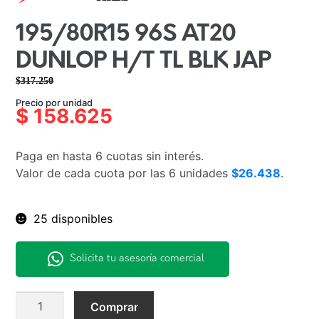
195/80R15 96S AT20
DUNLOP H/T TL BLK JAP
$
317.250
El
El
Precio por unidad
precio
precio
$
158.625
original
actual
era:
es:
Paga en hasta 6 cuotas sin interés.
$317.250.
$158.625.
Valor de cada cuota por las 6 unidades
$26.438
.
25 disponibles
Solicita tu asesoría comercial
195/80R15
Comprar
96S