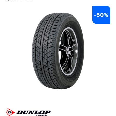
-
50%