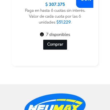
$
307.375
precio
precio
original
actual
Paga en hasta 6 cuotas sin interés.
era:
es:
Valor de cada cuota por las 6
$614.750.
$307.375.
unidades
$51.229
.
7 disponibles
Comprar