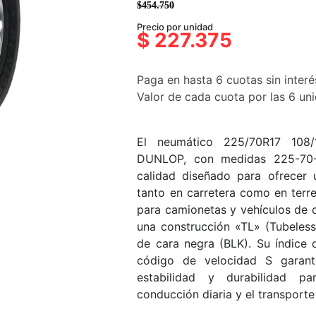
$
454.750
El
El
Precio por unidad
precio
precio
$
227.375
original
actual
era:
es:
Paga en hasta 6 cuotas sin interé
$454.750.
$227.375.
Valor de cada cuota por las 6 u
El neumático 225/70R17 108
DUNLOP, con medidas 225-70-
calidad diseñado para ofrecer 
tanto en carretera como en terr
para camionetas y vehículos de c
una construcción «TL» (Tubeles
de cara negra (BLK). Su índice
código de velocidad S garant
estabilidad y durabilidad p
conducción diaria y el transporte