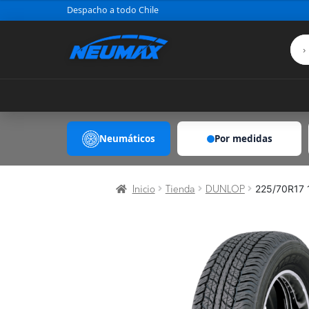
Saltar al contenido
Despacho a todo Chile
Neumáticos
Por medidas
225/70R17 
Inicio
Tienda
DUNLOP