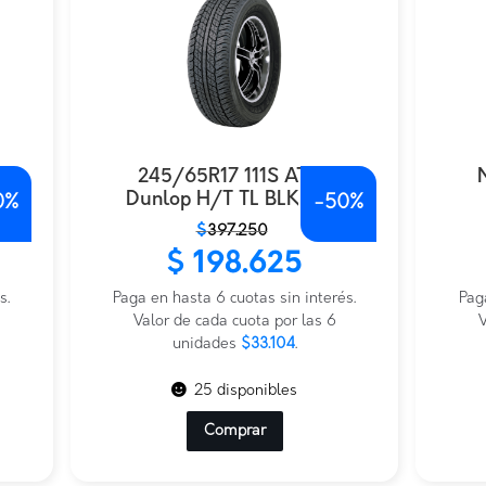
245/65R17 111S AT20
Dunlop H/T TL BLK THA
0%
-
50%
El
El
El
El
$
397.250
precio
precio
prec
prec
$
198.625
original
actual
origi
actu
s.
era:
es:
Paga en hasta 6 cuotas sin interés.
era:
es:
Pag
$397.250.
$198.625.
Valor de cada cuota por las 6
$336
$168
V
unidades
$33.104
.
25 disponibles
Comprar