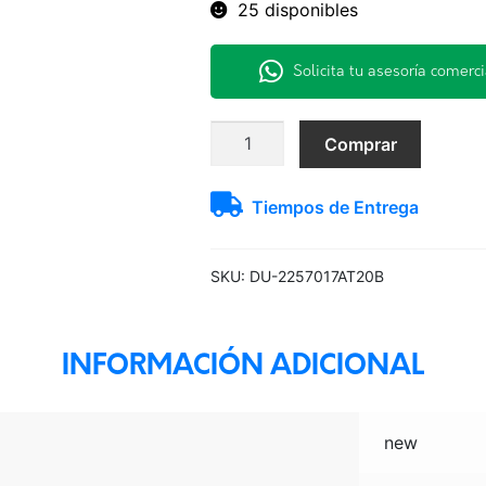
25 disponibles
Solicita tu asesoría comerci
225/70R17
Comprar
108/106S
AT20
Tiempos de Entrega
Dunlop
H/T
LT
SKU:
DU-2257017AT20B
TL
BLK
BRA
INFORMACIÓN ADICIONAL
cantidad
new