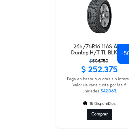
265/75R16 116S AT22
Dunlop H/T TL BLK JAP
-
5
El
El
$
504.750
precio
precio
$
252.375
original
actual
era:
es:
Paga en hasta 6 cuotas sin interé
$504.750.
$252.375.
Valor de cada cuota por las 6
unidades
$42.063
.
18 disponibles
Comprar