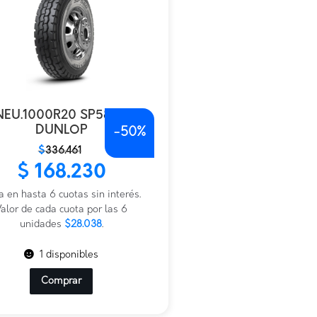
NEU.1000R20 SP580A
DUNLOP
-
50%
$
336.461
io
io
$
168.230
nal
al
a en hasta 6 cuotas sin interés.
.461.
.230.
alor de cada cuota por las 6
unidades
$28.038
.
1 disponibles
Comprar