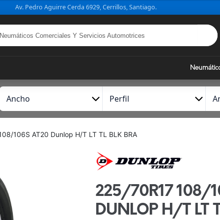
Av. Pedro Aguirre Cerda 6929, Cerrillos, Santiago.
Neumátic
A
P
A
n
e
r
c
r
o
h
f
108/106S AT20 Dunlop H/T LT TL BLK BRA
o
i
l
225/70R17 108/
DUNLOP H/T LT T