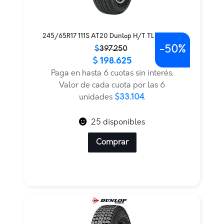
245/65R17 111S AT20 Dunlop H/T TL BLK THA
-
50%
El
El
$
397.250
$
198.625
precio
precio
original
actual
Paga en hasta 6 cuotas sin interés.
era:
es:
Valor de cada cuota por las 6
$397.250.
$198.625.
unidades
$33.104
.
25 disponibles
Comprar