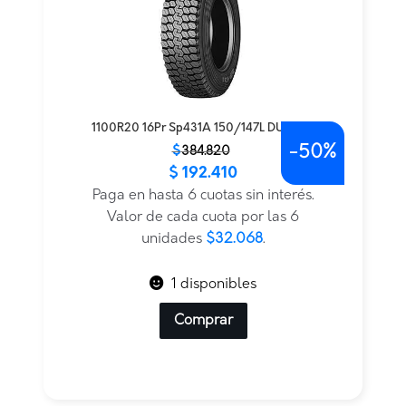
1100R20 16Pr Sp431A 150/147L DUNLOP
-
50%
El
El
$
384.820
$
192.410
precio
precio
original
actual
Paga en hasta 6 cuotas sin interés.
era:
es:
Valor de cada cuota por las 6
$384.820.
$192.410.
unidades
$32.068
.
1 disponibles
Comprar