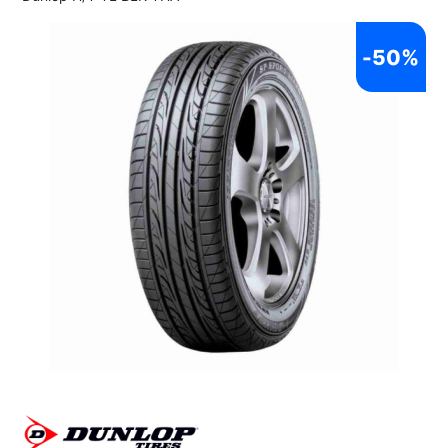
-
50%