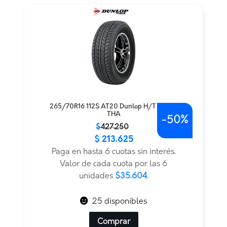
265/70R16 112S AT20 Dunlop H/T TL BLK
THA
-
50%
El
El
$
427.250
$
213.625
precio
precio
original
actual
Paga en hasta 6 cuotas sin interés.
era:
es:
Valor de cada cuota por las 6
$427.250.
$213.625.
unidades
$35.604
.
25 disponibles
Comprar