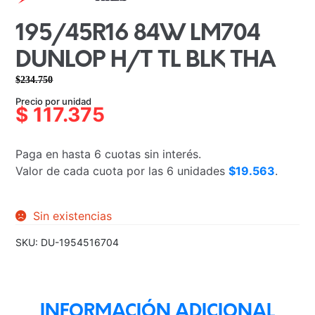
195/45R16 84W LM704
DUNLOP H/T TL BLK THA
$
234.750
El
El
Precio por unidad
precio
precio
$
117.375
original
actual
era:
es:
Paga en hasta 6 cuotas sin interés.
$234.750.
$117.375.
Valor de cada cuota por las 6 unidades
$19.563
.
Sin existencias
SKU:
DU-1954516704
INFORMACIÓN ADICIONAL