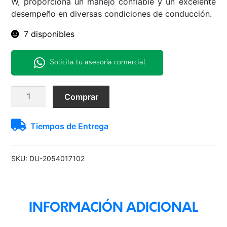
W, proporciona un manejo confiable y un excelente
desempeño en diversas condiciones de conducción.
7 disponibles
Solicita tu asesoría comercial
205/40R17
Comprar
84W
DZ102
Tiempos de Entrega
Dunlop
H/T
TL
SKU:
DU-2054017102
BLK
THA
cantidad
INFORMACIÓN ADICIONAL