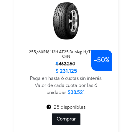
255/60R18 112H AT25 Dunlop H/T TL BLK
CHN
-
50%
El
El
$
462.250
$
231.125
precio
precio
original
actual
Paga en hasta 6 cuotas sin interés.
era:
es:
Valor de cada cuota por las 6
$462.250.
$231.125.
unidades
$38.521
.
25 disponibles
Comprar