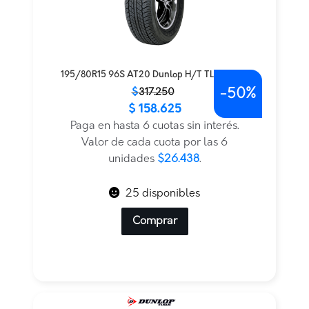
195/80R15 96S AT20 Dunlop H/T TL BLK JAP
-
50%
El
El
$
317.250
$
158.625
precio
precio
original
actual
Paga en hasta 6 cuotas sin interés.
era:
es:
Valor de cada cuota por las 6
$317.250.
$158.625.
unidades
$26.438
.
25 disponibles
Comprar