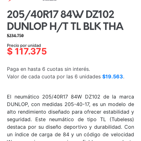
205/40R17 84W DZ102
DUNLOP H/T TL BLK THA
$
234.750
El
El
Precio por unidad
precio
precio
$
117.375
original
actual
era:
es:
Paga en hasta 6 cuotas sin interés.
$234.750.
$117.375.
Valor de cada cuota por las 6 unidades
$19.563
.
El neumático 205/40R17 84W DZ102 de la marca
DUNLOP, con medidas 205-40-17, es un modelo de
alto rendimiento diseñado para ofrecer estabilidad y
seguridad. Este neumático de tipo TL (Tubeless)
destaca por su diseño deportivo y durabilidad. Con
un índice de carga de 84 y un código de velocidad