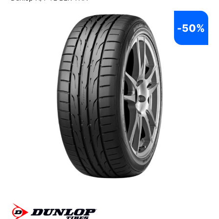
-
50%