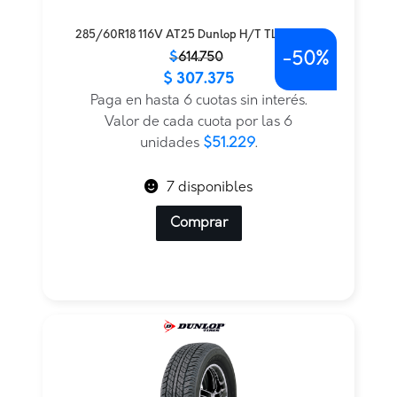
285/60R18 116V AT25 Dunlop H/T TL BLK JAP
-
50%
El
El
$
614.750
$
307.375
precio
precio
original
actual
Paga en hasta 6 cuotas sin interés.
era:
es:
Valor de cada cuota por las 6
$614.750.
$307.375.
unidades
$51.229
.
7 disponibles
Comprar