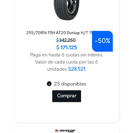
255/70R16 111H AT20 Dunlop H/T TL — THA
-
50%
El
El
$
342.250
$
171.125
precio
precio
original
actual
Paga en hasta 6 cuotas sin interés.
era:
es:
Valor de cada cuota por las 6
$342.250.
$171.125.
unidades
$28.521
.
25 disponibles
Comprar