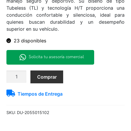
manejo seguro y deportivo. Su diseño de tipo
Tubeless (TL) y tecnología H/T proporciona una
conducción confortable y silenciosa, ideal para
quienes buscan durabilidad y un desempeño
superior en su vehículo.
23 disponibles
Solicita tu asesoría comercial
205/50R15
Comprar
86V
DZ102
Tiempos de Entrega
Dunlop
H/T
TL
SKU:
DU-2055015102
BLK
THA
cantidad