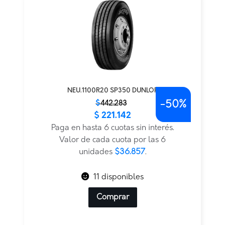
NEU.1100R20 SP350 DUNLOP
-
50%
El
El
$
442.283
$
221.142
precio
precio
original
actual
Paga en hasta 6 cuotas sin interés.
era:
es:
Valor de cada cuota por las 6
$442.283.
$221.142.
unidades
$36.857
.
11 disponibles
Comprar