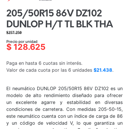
205/50R15 86V DZ102
DUNLOP H/T TL BLK THA
$
257.250
El
El
Precio por unidad
precio
precio
$
128.625
original
actual
era:
es:
Paga en hasta 6 cuotas sin interés.
$257.250.
$128.625.
Valor de cada cuota por las 6 unidades
$21.438
.
El neumático DUNLOP 205/50R15 86V DZ102 es un
modelo de alto rendimiento diseñado para ofrecer
un excelente agarre y estabilidad en diversas
condiciones de carretera. Con medidas 205-50-15,
este neumático cuenta con un índice de carga de 86
y un código de velocidad V, lo que garantiza un