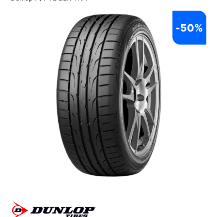
-
50%