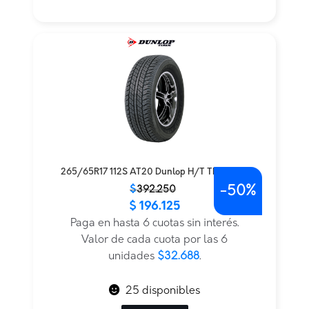
265/65R17 112S AT20 Dunlop H/T TL — THA
-
50%
El
El
$
392.250
$
196.125
precio
precio
original
actual
Paga en hasta 6 cuotas sin interés.
era:
es:
Valor de cada cuota por las 6
$392.250.
$196.125.
unidades
$32.688
.
25 disponibles