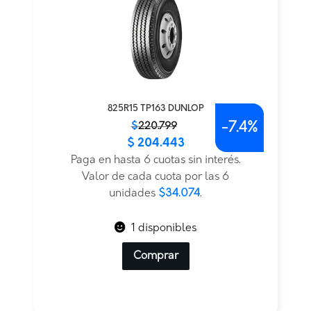
825R15 TP163 DUNLOP
-
7.4%
El
El
$
220.799
$
204.443
precio
precio
original
actual
Paga en hasta 6 cuotas sin interés.
era:
es:
Valor de cada cuota por las 6
$220.799.
$204.443.
unidades
$34.074
.
1 disponibles
Comprar