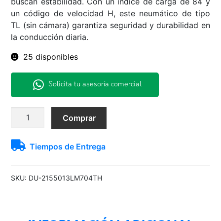
buscan estabilidad. Con un índice de carga de 84 y
un código de velocidad H, este neumático de tipo
TL (sin cámara) garantiza seguridad y durabilidad en
la conducción diaria.
25 disponibles
Solicita tu asesoría comercial
215/50R13
Comprar
84H
LM704
Tiempos de Entrega
Dunlop
H/T
TL
SKU:
DU-2155013LM704TH
BLK
THA
cantidad