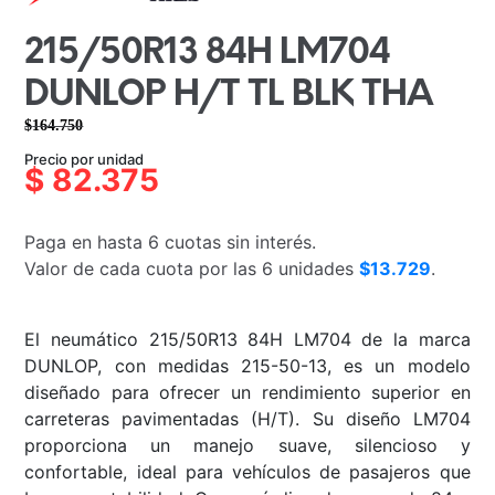
215/50R13 84H LM704
DUNLOP H/T TL BLK THA
$
164.750
El
El
Precio por unidad
precio
precio
$
82.375
original
actual
era:
es:
Paga en hasta 6 cuotas sin interés.
$164.750.
$82.375.
Valor de cada cuota por las 6 unidades
$13.729
.
El neumático 215/50R13 84H LM704 de la marca
DUNLOP, con medidas 215-50-13, es un modelo
diseñado para ofrecer un rendimiento superior en
carreteras pavimentadas (H/T). Su diseño LM704
proporciona un manejo suave, silencioso y
confortable, ideal para vehículos de pasajeros que