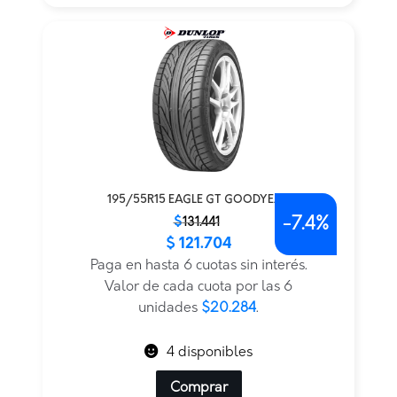
195/55R15 EAGLE GT GOODYEAR
-
7.4%
El
El
$
131.441
$
121.704
precio
precio
original
actual
Paga en hasta 6 cuotas sin interés.
era:
es:
Valor de cada cuota por las 6
$131.441.
$121.704.
unidades
$20.284
.
4 disponibles
Comprar