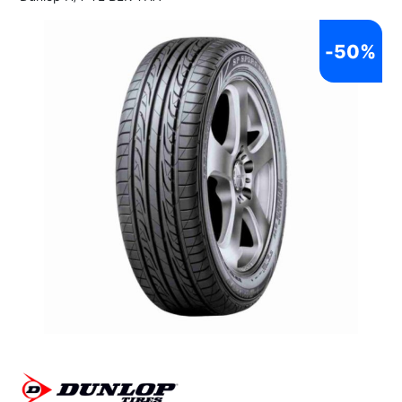
-
50%