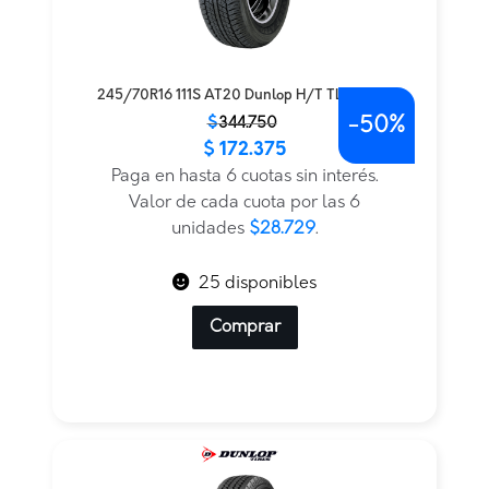
245/70R16 111S AT20 Dunlop H/T TL — THA
-
50%
El
El
$
344.750
$
172.375
precio
precio
original
actual
Paga en hasta 6 cuotas sin interés.
era:
es:
Valor de cada cuota por las 6
$344.750.
$172.375.
unidades
$28.729
.
25 disponibles
Comprar