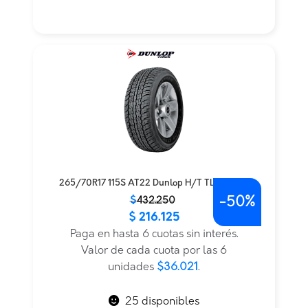
265/70R17 115S AT22 Dunlop H/T TL BLK JAP
-
50%
El
El
$
432.250
$
216.125
precio
precio
original
actual
Paga en hasta 6 cuotas sin interés.
era:
es:
Valor de cada cuota por las 6
$432.250.
$216.125.
unidades
$36.021
.
25 disponibles