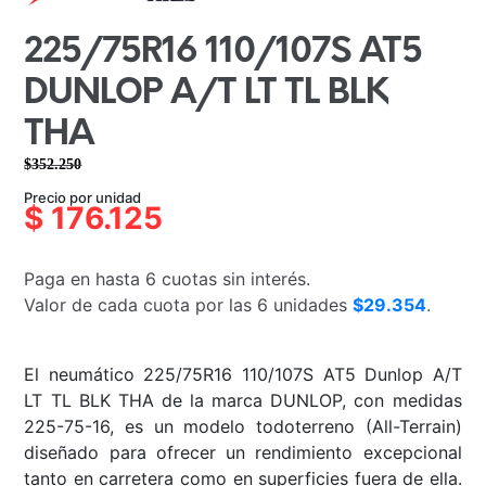
225/75R16 110/107S AT5
DUNLOP A/T LT TL BLK
THA
$
352.250
El
El
Precio por unidad
precio
precio
$
176.125
original
actual
era:
es:
Paga en hasta 6 cuotas sin interés.
$352.250.
$176.125.
Valor de cada cuota por las 6 unidades
$29.354
.
El neumático 225/75R16 110/107S AT5 Dunlop A/T
LT TL BLK THA de la marca DUNLOP, con medidas
225-75-16, es un modelo todoterreno (All-Terrain)
diseñado para ofrecer un rendimiento excepcional
tanto en carretera como en superficies fuera de ella.