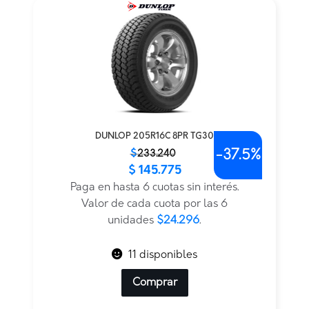
DUNLOP 205R16C 8PR TG30
-
37.5%
El
El
$
233.240
$
145.775
precio
precio
original
actual
Paga en hasta 6 cuotas sin interés.
era:
es:
Valor de cada cuota por las 6
$233.240.
$145.775.
unidades
$24.296
.
11 disponibles
Comprar