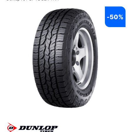
-
50%