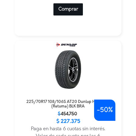
Comprar
225/70R17 108/106S AT20 Dunlop H/T LT TL
(Retoma) BLK BRA
-
50%
El
El
$
454.750
$
227.375
precio
precio
original
actual
Paga en hasta 6 cuotas sin interés.