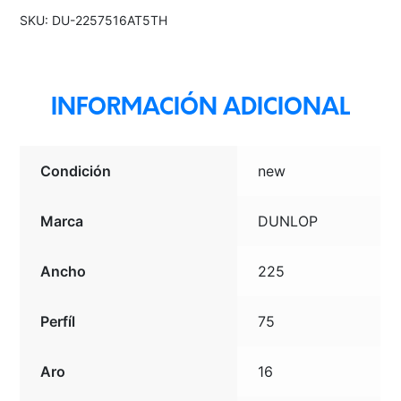
LT
SKU:
DU-2257516AT5TH
TL
BLK
THA
cantidad
INFORMACIÓN ADICIONAL
Condición
new
Marca
DUNLOP
Ancho
225
Perfíl
75
Aro
16