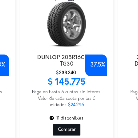
DUNLOP 205R16C 8PR
TG30
D
0%
-
37.5%
El
El
El
El
$
233.240
precio
precio
prec
prec
$
145.775
original
actual
origi
actu
s.
era:
es:
Paga en hasta 6 cuotas sin interés.
era:
es:
Pag
$233.240.
$145.775.
Valor de cada cuota por las 6
$614
$307
V
unidades
$24.296
.
11 disponibles
Comprar