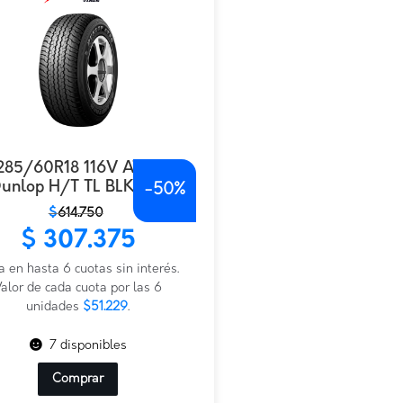
285/60R18 116V AT25
unlop H/T TL BLK JAP
-
50%
$
614.750
io
io
$
307.375
nal
al
a en hasta 6 cuotas sin interés.
.750.
.375.
alor de cada cuota por las 6
unidades
$51.229
.
7 disponibles
Comprar