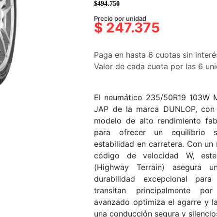
$
494.750
El
El
Precio por unidad
precio
precio
$
247.375
original
actual
era:
es:
Paga en hasta 6 cuotas sin interé
$494.750.
$247.375.
Valor de cada cuota por las 6 u
El neumático 235/50R19 103W
JAP de la marca DUNLOP, con 
modelo de alto rendimiento fa
para ofrecer un equilibrio 
estabilidad en carretera. Con un
código de velocidad W, est
(Highway Terrain) asegura 
durabilidad excepcional par
transitan principalmente po
avanzado optimiza el agarre y la
una conducción segura y silencio