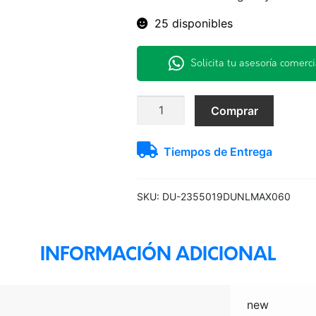
25 disponibles
Solicita tu asesoría comerci
235/50R19
Comprar
103W
MAX060+
Tiempos de Entrega
Dunlop
H/T
TL
SKU:
DU-2355019DUNLMAX060
-
-
JAP
INFORMACIÓN ADICIONAL
cantidad
new