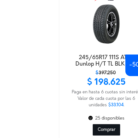
245/65R17 111S AT20
Dunlop H/T TL BLK THA
-
5
El
El
$
397.250
precio
precio
$
198.625
original
actual
era:
es:
Paga en hasta 6 cuotas sin interé
$397.250.
$198.625.
Valor de cada cuota por las 6
unidades
$33.104
.
25 disponibles
Comprar