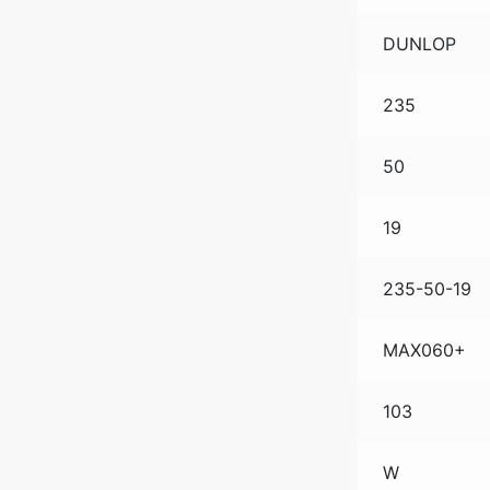
DUNLOP
235
50
19
235-50-19
MAX060+
103
W