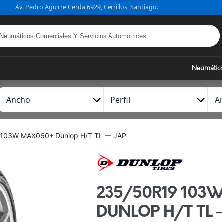
Av. Pedro Aguirre Cerda 6929, Cerrillos, Santiago.
Neumátic
A
P
A
n
e
r
c
r
o
h
f
 103W MAX060+ Dunlop H/T TL — JAP
o
i
l
235/50R19 103
DUNLOP H/T TL 