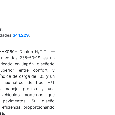
s.
nidades
$41.229
.
 MAX060+ Dunlop H/T TL —
medidas 235-50-19, es un
bricado en Japón, diseñado
superior entre confort y
 índice de carga de 103 y un
e neumático de tipo H/T
un manejo preciso y una
a vehículos modernos que
r pavimentos. Su diseño
 eficiencia, proporcionando
sa.