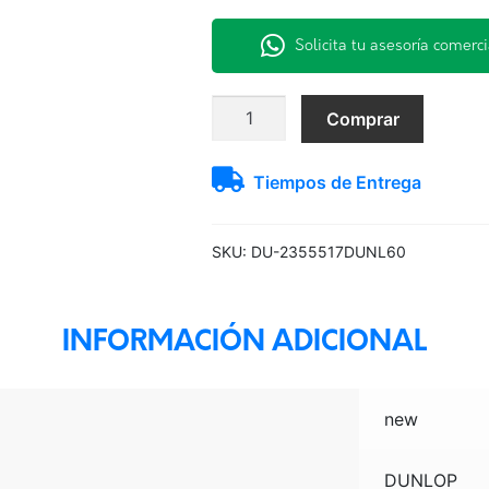
Solicita tu asesoría comerci
235/55R17
Comprar
103Y
MAX060+
Tiempos de Entrega
Dunlop
H/T
TL
SKU:
DU-2355517DUNL60
BLK
JAP
cantidad
INFORMACIÓN ADICIONAL
new
DUNLOP