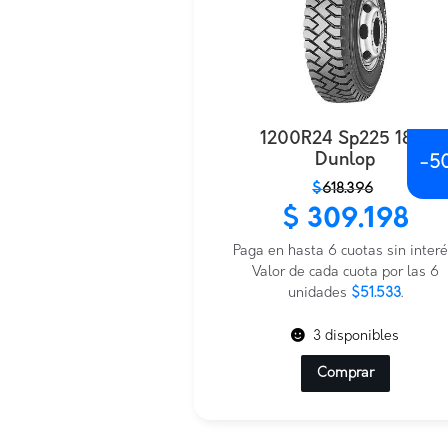
1200R24 Sp225 18Pr
Dunlop
-
5
El
El
$
618.396
precio
precio
$
309.198
original
actual
era:
es:
Paga en hasta 6 cuotas sin interé
$618.396.
$309.198.
Valor de cada cuota por las 6
unidades
$51.533
.
3 disponibles
Comprar