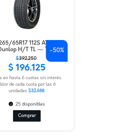
265/65R17 112S AT20
Dunlop H/T TL — THA
-
50%
$
392.250
io
io
$
196.125
nal
al
a en hasta 6 cuotas sin interés.
.250.
.125.
alor de cada cuota por las 6
unidades
$32.688
.
25 disponibles
Comprar