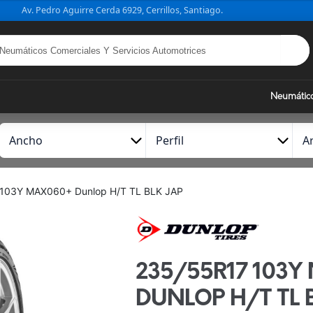
Av. Pedro Aguirre Cerda 6929, Cerrillos, Santiago.
Neumátic
A
P
A
n
e
r
c
r
o
h
f
103Y MAX060+ Dunlop H/T TL BLK JAP
o
i
l
235/55R17 103
DUNLOP H/T TL 