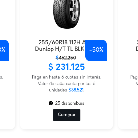
255/60R18 112H AT25
Dunlop H/T TL BLK CHN
0%
-
50%
El
El
El
El
$
462.250
precio
precio
prec
prec
$
231.125
original
actual
origi
actu
s.
era:
es:
Paga en hasta 6 cuotas sin interés.
era:
es:
Pag
$462.250.
$231.125.
Valor de cada cuota por las 6
$392
$196
V
unidades
$38.521
.
25 disponibles
Comprar