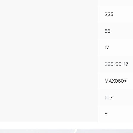
235
55
17
235-55-17
MAX060+
103
Y