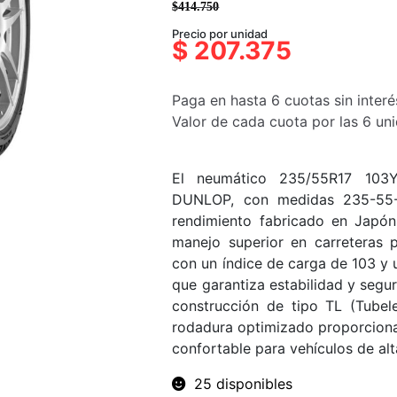
$
414.750
El
El
Precio por unidad
precio
precio
$
207.375
original
actual
era:
es:
Paga en hasta 6 cuotas sin interé
$414.750.
$207.375.
Valor de cada cuota por las 6 u
El neumático 235/55R17 10
DUNLOP, con medidas 235-55-
rendimiento fabricado en Japón
manejo superior en carreteras 
con un índice de carga de 103 y 
que garantiza estabilidad y segur
construcción de tipo TL (Tube
rodadura optimizado proporcion
confortable para vehículos de al
25 disponibles