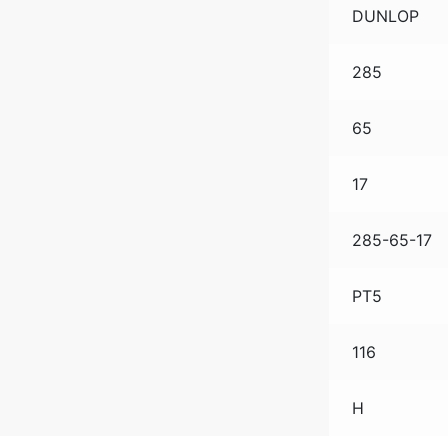
DUNLOP
285
65
17
285-65-17
PT5
116
H