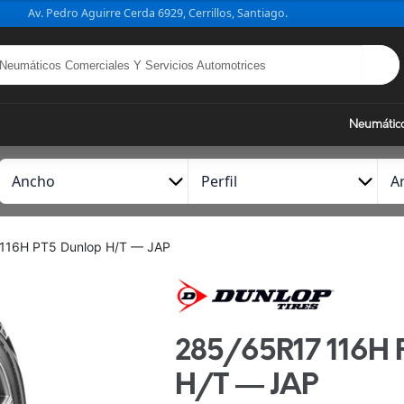
Av. Pedro Aguirre Cerda 6929, Cerrillos, Santiago.
Neumátic
A
P
A
n
e
r
c
r
o
h
f
116H PT5 Dunlop H/T — JAP
o
i
l
285/65R17 116H
H/T — JAP