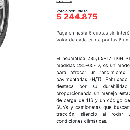
$
489.750
El
El
Precio por unidad
precio
precio
$
244.875
original
actual
era:
es:
Paga en hasta 6 cuotas sin interé
$489.750.
$244.875.
Valor de cada cuota por las 6 u
El neumático 285/65R17 116H P
medidas 285-65-17, es un model
para ofrecer un rendimiento 
pavimentadas (H/T). Fabricado
destaca por su durabilida
proporcionando un manejo estab
de carga de 116 y un código de
SUVs y camionetas que buscan 
tracción, silencio al rodar
condiciones climáticas.