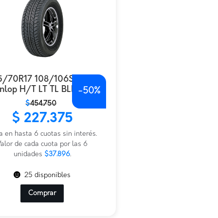
5/70R17 108/106S AT20
nlop H/T LT TL BLK BRA
-
50%
$
454.750
io
io
$
227.375
nal
al
a en hasta 6 cuotas sin interés.
.750.
.375.
alor de cada cuota por las 6
unidades
$37.896
.
25 disponibles
Comprar