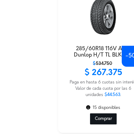
285/60R18 116V AT22
Dunlop H/T TL BLK JAP
-
5
El
El
$
534.750
precio
precio
$
267.375
original
actual
era:
es:
Paga en hasta 6 cuotas sin interé
$534.750.
$267.375.
Valor de cada cuota por las 6
unidades
$44.563
.
15 disponibles
Comprar