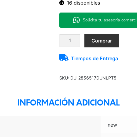
16 disponibles
Solicita tu asesoría comerci
285/65R17
Comprar
116H
PT5
Tiempos de Entrega
Dunlop
H/T
-
SKU:
DU-2856517DUNLPT5
-
JAP
cantidad
INFORMACIÓN ADICIONAL
new