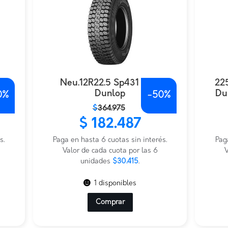
Neu.12R22.5 Sp431 16Pr
22
Dunlop
Du
0%
-
50%
El
El
El
El
$
364.975
precio
precio
prec
prec
$
182.487
original
actual
origi
actu
s.
era:
es:
Paga en hasta 6 cuotas sin interés.
era:
es:
Pag
$364.975.
$182.487.
Valor de cada cuota por las 6
$454
$227
V
unidades
$30.415
.
1 disponibles
Comprar