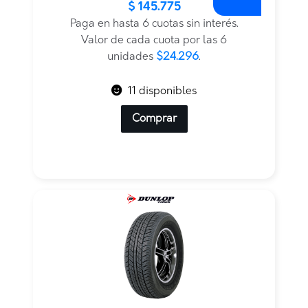
$
145.775
precio
precio
original
actual
Paga en hasta 6 cuotas sin interés.
era:
es:
Valor de cada cuota por las 6
$233.240.
$145.775.
unidades
$24.296
.
11 disponibles
Comprar