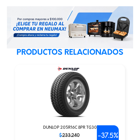
PRODUCTOS RELACIONADOS
DUNLOP 205R16C 8PR TG30
-
37.5%
El
El
$
233.240