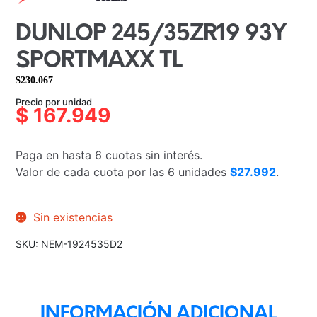
DUNLOP 245/35ZR19 93Y
SPORTMAXX TL
$
230.067
El
El
Precio por unidad
precio
precio
$
167.949
original
actual
era:
es:
Paga en hasta 6 cuotas sin interés.
$230.067.
$167.949.
Valor de cada cuota por las 6 unidades
$27.992
.
Sin existencias
SKU:
NEM-1924535D2
INFORMACIÓN ADICIONAL