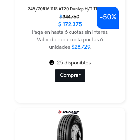
245/70R16 111S AT20 Dunlop H/T TL — THA
-
50%
El
El
$
344.750
$
172.375
precio
precio
original
actual
Paga en hasta 6 cuotas sin interés.
era:
es:
Valor de cada cuota por las 6
$344.750.
$172.375.
unidades
$28.729
.
25 disponibles
Comprar