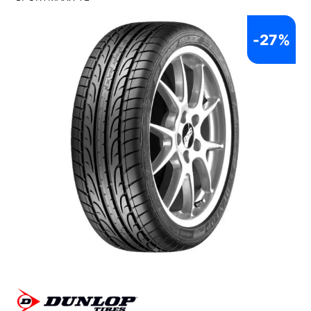
-
27%