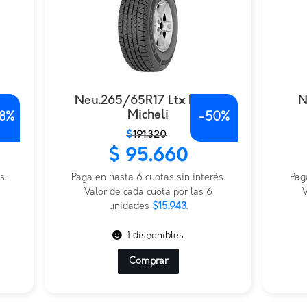
3A
Neu.265/65R17 Ltx M/S2
N
Micheli
.8%
-
50%
El
El
El
El
$
191.320
precio
precio
prec
prec
$
95.660
original
actual
origi
actu
s.
era:
es:
Paga en hasta 6 cuotas sin interés.
era:
es:
Pag
$191.320.
$95.660.
Valor de cada cuota por las 6
$339
$314.
V
unidades
$15.943
.
1 disponibles
Comprar