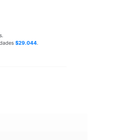
s.
nidades
$29.044
.