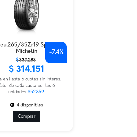
eu.265/35Zr19 Sport2
Michelin
-
7.4%
$
339.283
io
io
$
314.151
nal
al
a en hasta 6 cuotas sin interés.
.283.
151.
alor de cada cuota por las 6
unidades
$52.359
.
4 disponibles
Comprar