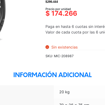
$
290.444
El
El
Precio por unidad
precio
precio
$
174.266
original
actual
era:
es:
Paga en hasta 6 cuotas sin interé
$290.444.
$174.266.
Valor de cada cuota por las 6 u
Sin existencias
SKU:
MIC-208987
INFORMACIÓN ADICIONAL
20 kg