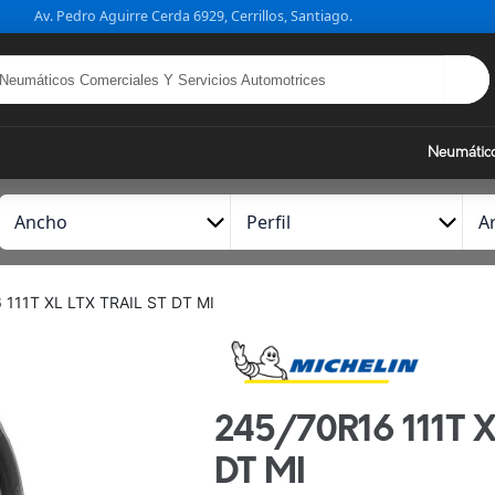
Av. Pedro Aguirre Cerda 6929, Cerrillos, Santiago.
Neumátic
A
P
A
n
e
r
c
r
o
h
f
 111T XL LTX TRAIL ST DT MI
o
i
l
245/70R16 111T X
DT MI