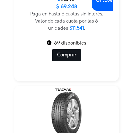
-
37.5%
$
69.248
precio
precio
original
actual
Paga en hasta 6 cuotas sin interés.
era:
es:
Valor de cada cuota por las 6
$110.796.
$69.248.
unidades
$11.541
.
69 disponibles
Comprar