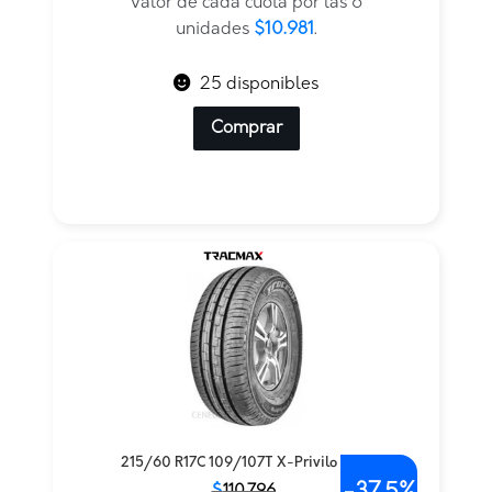
era:
es:
Valor de cada cuota por las 6
$105.418.
$65.886.
unidades
$10.981
.
25 disponibles
Comprar
215/60 R17C 109/107T X-Privilo RF19
El
El
$
110.796