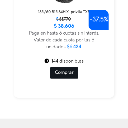
185/60 R15 84H X-privilo TX5
-
37.5%
El
El
$
61.770
$
38.606
precio
precio
original
actual
Paga en hasta 6 cuotas sin interés.
era:
es:
Valor de cada cuota por las 6
$61.770.
$38.606.
unidades
$6.434
.
144 disponibles
Comprar