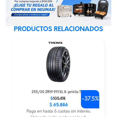
PRODUCTOS RELACIONADOS
255/30 ZR19 91YXL X-privilo TX3
-
37.5%
El
El
$
105.418
$
65.886
precio
precio
original
actual
Paga en hasta 6 cuotas sin interés.