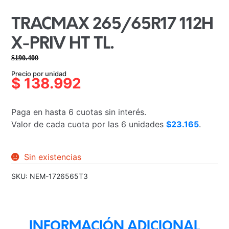
TRACMAX 265/65R17 112H
X-PRIV HT TL.
$
190.400
El
El
Precio por unidad
precio
precio
$
138.992
original
actual
era:
es:
Paga en hasta 6 cuotas sin interés.
$190.400.
$138.992.
Valor de cada cuota por las 6 unidades
$23.165
.
Sin existencias
SKU:
NEM-1726565T3
INFORMACIÓN ADICIONAL