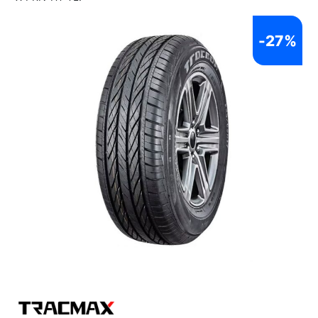
-
27%