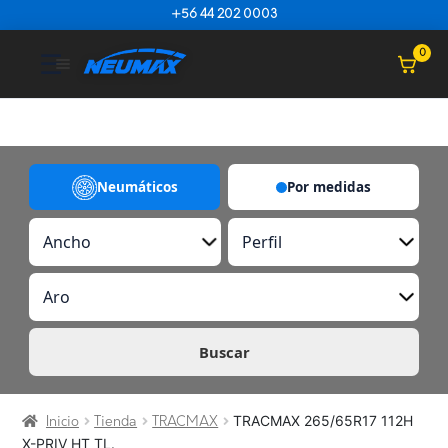
Saltar al contenido
+56 44 202 0003
☰
0
Neumáticos
Por medidas
A
P
n
e
c
r
A
h
f
r
o
i
o
l
Buscar
TRACMAX 265/65R17 112H
Inicio
Tienda
TRACMAX
X-PRIV HT TL.