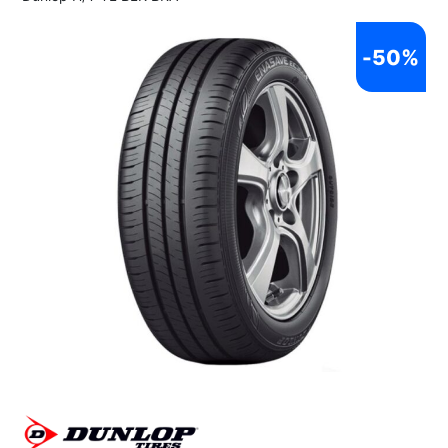
-
50%