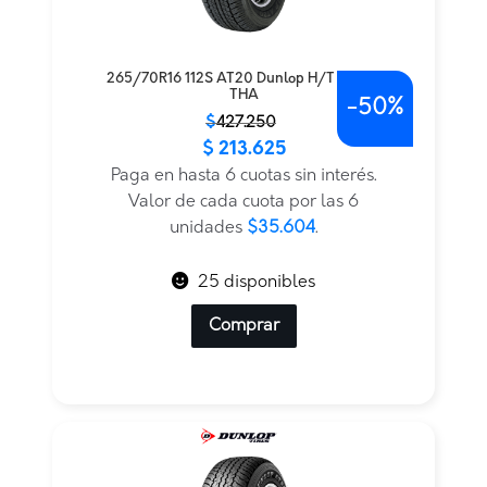
265/70R16 112S AT20 Dunlop H/T TL BLK
THA
-
50%
El
El
$
427.250
$
213.625
precio
precio
original
actual
Paga en hasta 6 cuotas sin interés.
era:
es:
Valor de cada cuota por las 6
$427.250.
$213.625.
unidades
$35.604
.
25 disponibles
Comprar