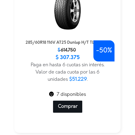
285/60R18 116V AT25 Dunlop H/T TL BLK JAP
-
50%
El
El
$
614.750
$
307.375
precio
precio
original
actual
Paga en hasta 6 cuotas sin interés.
era:
es:
Valor de cada cuota por las 6
$614.750.
$307.375.
unidades
$51.229
.
7 disponibles
Comprar