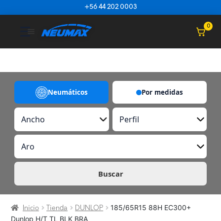
Saltar al contenido
+56 44 202 0003
☰
0
Neumáticos
Por medidas
A
P
n
e
c
r
A
h
f
r
o
i
o
l
Buscar
185/65R15 88H EC300+
Inicio
Tienda
DUNLOP
Dunlop H/T TL BLK BRA