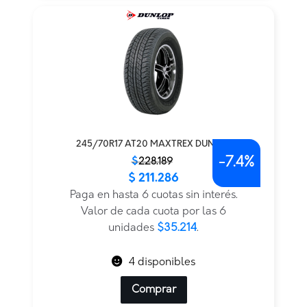
245/70R17 AT20 MAXTREX DUNLOP
-
7.4%
El
El
$
228.189
$
211.286
precio
precio
original
actual
Paga en hasta 6 cuotas sin interés.
era:
es:
Valor de cada cuota por las 6
$228.189.
$211.286.
unidades
$35.214
.
4 disponibles
Comprar