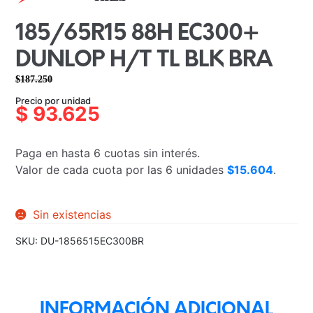
185/65R15 88H EC300+
DUNLOP H/T TL BLK BRA
$
187.250
El
El
Precio por unidad
precio
precio
$
93.625
original
actual
era:
es:
Paga en hasta 6 cuotas sin interés.
$187.250.
$93.625.
Valor de cada cuota por las 6 unidades
$15.604
.
Sin existencias
SKU:
DU-1856515EC300BR
INFORMACIÓN ADICIONAL