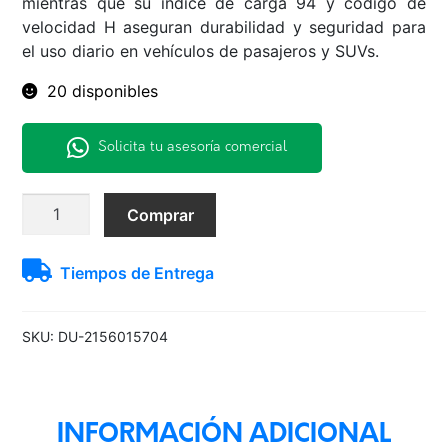
mientras que su índice de carga 94 y código de
velocidad H aseguran durabilidad y seguridad para
el uso diario en vehículos de pasajeros y SUVs.
20 disponibles
Solicita tu asesoría comercial
215/60R15
Comprar
94H
LM704
Tiempos de Entrega
Dunlop
H/T
TL
SKU:
DU-2156015704
BLK
THA
cantidad
INFORMACIÓN ADICIONAL