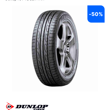
-
50%