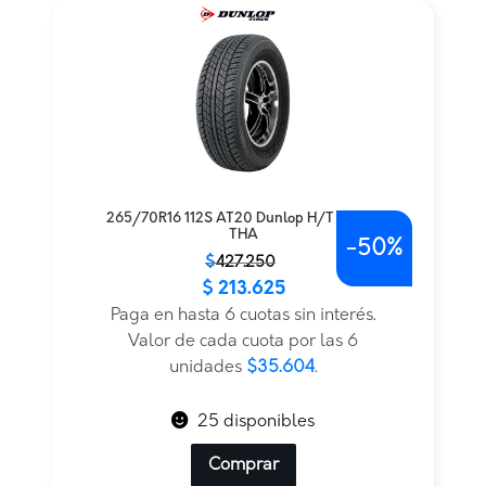
265/70R16 112S AT20 Dunlop H/T TL BLK
THA
-
50%
El
El
$
427.250
$
213.625
precio
precio
original
actual
Paga en hasta 6 cuotas sin interés.
era:
es:
Valor de cada cuota por las 6
$427.250.
$213.625.
unidades
$35.604
.
25 disponibles
Comprar