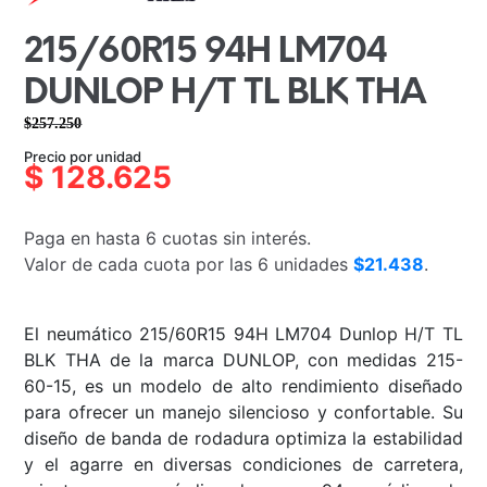
215/60R15 94H LM704
DUNLOP H/T TL BLK THA
$
257.250
El
El
Precio por unidad
precio
precio
$
128.625
original
actual
era:
es:
Paga en hasta 6 cuotas sin interés.
$257.250.
$128.625.
Valor de cada cuota por las 6 unidades
$21.438
.
El neumático 215/60R15 94H LM704 Dunlop H/T TL
BLK THA de la marca DUNLOP, con medidas 215-
60-15, es un modelo de alto rendimiento diseñado
para ofrecer un manejo silencioso y confortable. Su
diseño de banda de rodadura optimiza la estabilidad
y el agarre en diversas condiciones de carretera,