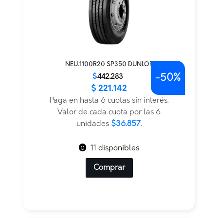
NEU.1100R20 SP350 DUNLOP
-
50%
El
El
$
442.283
$
221.142
precio
precio
original
actual
Paga en hasta 6 cuotas sin interés.
era:
es:
Valor de cada cuota por las 6
$442.283.
$221.142.
unidades
$36.857
.
11 disponibles
Comprar