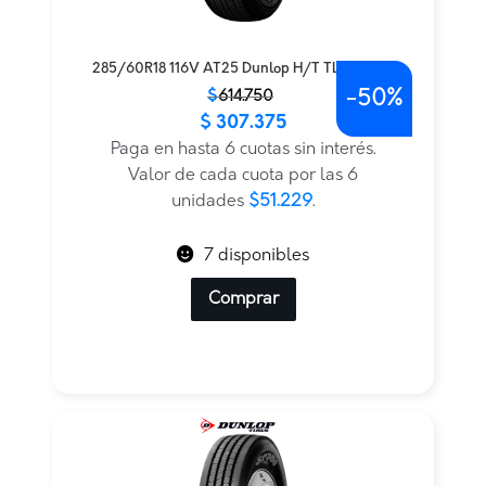
285/60R18 116V AT25 Dunlop H/T TL BLK JAP
-
50%
El
El
$
614.750
$
307.375
precio
precio
original
actual
Paga en hasta 6 cuotas sin interés.
era:
es:
Valor de cada cuota por las 6
$614.750.
$307.375.
unidades
$51.229
.
7 disponibles
Comprar