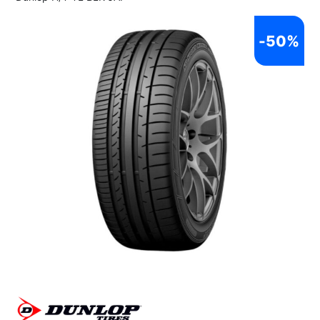
-
50%