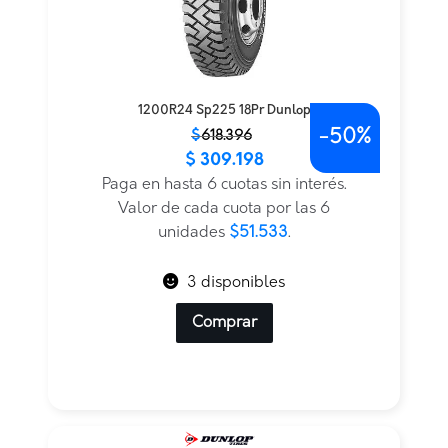
1200R24 Sp225 18Pr Dunlop
-
50%
El
El
$
618.396
$
309.198
precio
precio
original
actual
Paga en hasta 6 cuotas sin interés.
era:
es:
Valor de cada cuota por las 6
$618.396.
$309.198.
unidades
$51.533
.
3 disponibles
Comprar