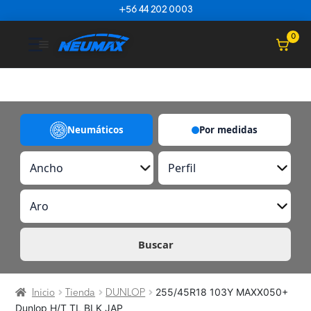
Saltar al contenido
+56 44 202 0003
☰
0
Neumáticos
Por medidas
A
P
n
e
c
r
A
h
f
r
o
i
o
l
Buscar
255/45R18 103Y MAXX050+
Inicio
Tienda
DUNLOP
Dunlop H/T TL BLK JAP