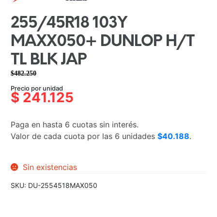
255/45R18 103Y
MAXX050+ DUNLOP H/T
TL BLK JAP
$
482.250
El
El
Precio por unidad
precio
precio
$
241.125
original
actual
era:
es:
Paga en hasta 6 cuotas sin interés.
$482.250.
$241.125.
Valor de cada cuota por las 6 unidades
$40.188
.
Sin existencias
SKU:
DU-2554518MAX050