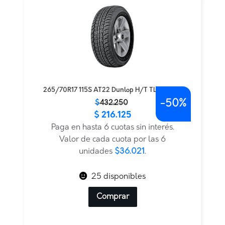
265/70R17 115S AT22 Dunlop H/T TL BLK JAP
-
50%
El
El
$
432.250
$
216.125
precio
precio
original
actual
Paga en hasta 6 cuotas sin interés.
era:
es:
Valor de cada cuota por las 6
$432.250.
$216.125.
unidades
$36.021
.
25 disponibles
Comprar