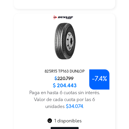
825R15 TP163 DUNLOP
-
7.4%
El
El
$
220.799
$
204.443
precio
precio
original
actual
Paga en hasta 6 cuotas sin interés.
era:
es:
Valor de cada cuota por las 6
$220.799.
$204.443.
unidades
$34.074
.
1 disponibles