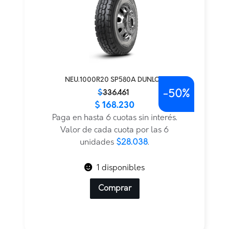
NEU.1000R20 SP580A DUNLOP
-
50%
El
El
$
336.461
$
168.230
precio
precio
original
actual
Paga en hasta 6 cuotas sin interés.
era:
es:
Valor de cada cuota por las 6
$336.461.
$168.230.
unidades
$28.038
.
1 disponibles
Comprar