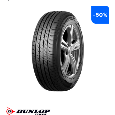
-
50%