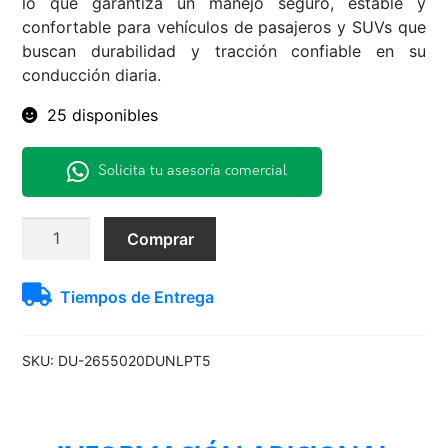
lo que garantiza un manejo seguro, estable y
confortable para vehículos de pasajeros y SUVs que
buscan durabilidad y tracción confiable en su
conducción diaria.
25 disponibles
Solicita tu asesoría comercial
265/50R20
Comprar
107V
PT5
Tiempos de Entrega
Dunlop
H/T
TL
SKU:
DU-2655020DUNLPT5
-
-
THA
cantidad