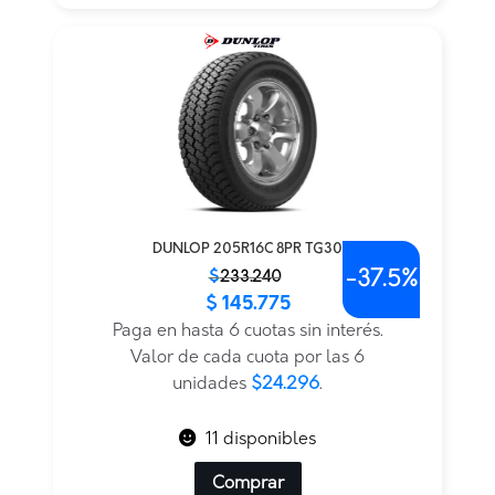
DUNLOP 205R16C 8PR TG30
-
37.5%
El
El
$
233.240
$
145.775
precio
precio
original
actual
Paga en hasta 6 cuotas sin interés.
era:
es:
Valor de cada cuota por las 6
$233.240.
$145.775.
unidades
$24.296
.
11 disponibles
Comprar