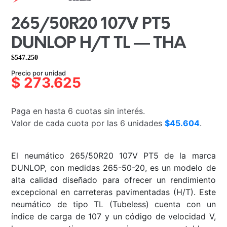
265/50R20 107V PT5
DUNLOP H/T TL — THA
$
547.250
El
El
Precio por unidad
precio
precio
$
273.625
original
actual
era:
es:
Paga en hasta 6 cuotas sin interés.
$547.250.
$273.625.
Valor de cada cuota por las 6 unidades
$45.604
.
El neumático 265/50R20 107V PT5 de la marca
DUNLOP, con medidas 265-50-20, es un modelo de
alta calidad diseñado para ofrecer un rendimiento
excepcional en carreteras pavimentadas (H/T). Este
neumático de tipo TL (Tubeless) cuenta con un
índice de carga de 107 y un código de velocidad V,