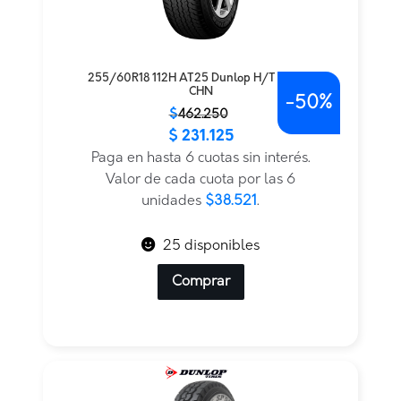
255/60R18 112H AT25 Dunlop H/T TL BLK
CHN
-
50%
El
El
$
462.250
$
231.125
precio
precio
original
actual
Paga en hasta 6 cuotas sin interés.
era:
es:
Valor de cada cuota por las 6
$462.250.
$231.125.
unidades
$38.521
.
25 disponibles
Comprar