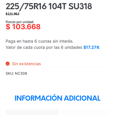
225/75R16 104T SU318
$
121.963
El
El
Precio por unidad
precio
precio
$
103.668
original
actual
era:
es:
Paga en hasta 6 cuotas sin interés.
$121.963.
$103.668.
Valor de cada cuota por las 6 unidades
$17.278
.
Sin existencias
SKU:
NC308
INFORMACIÓN ADICIONAL