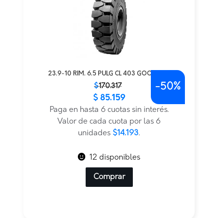
23.9-10 RIM. 6.5 PULG CL 403 GOODRIDE
-
50%
El
El
$
170.317
$
85.159
precio
precio
original
actual
Paga en hasta 6 cuotas sin interés.
era:
es:
Valor de cada cuota por las 6
$170.317.
$85.159.
unidades
$14.193
.
12 disponibles
Comprar