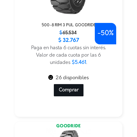
500-8 RIM 3 PUL. GOODRIDE
-
50%
El
El
$
65.534
$
32.767
precio
precio
original
actual
Paga en hasta 6 cuotas sin interés.
era:
es:
Valor de cada cuota por las 6
$65.534.
$32.767.
unidades
$5.461
.
26 disponibles
Comprar