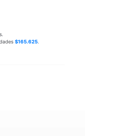
s.
nidades
$165.625
.