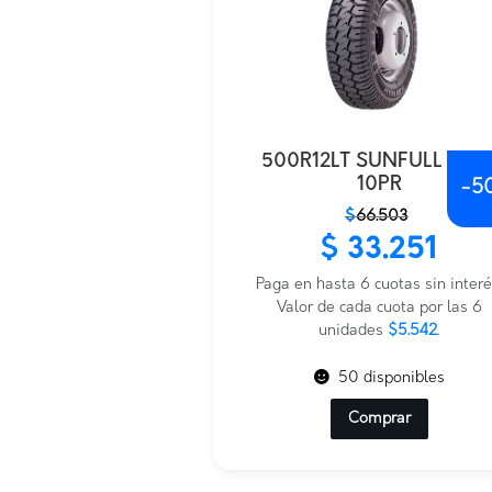
500R12LT SUNFULL SF0
10PR
-
5
El
El
$
66.503
precio
precio
$
33.251
original
actual
era:
es:
Paga en hasta 6 cuotas sin interé
$66.503.
$33.251.
Valor de cada cuota por las 6
unidades
$5.542
.
50 disponibles
Comprar