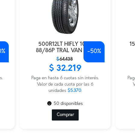
9
500R12LT HIFLY 10PR
1
88/86P TRAL VAN 300
0%
-
50%
El
El
El
El
$
64.438
precio
precio
prec
prec
$
32.219
original
actual
origi
actu
s.
era:
es:
Paga en hasta 6 cuotas sin interés.
era:
es:
Pag
$64.438.
$32.219.
Valor de cada cuota por las 6
$60.
$30.
V
unidades
$5.370
.
50 disponibles
Comprar