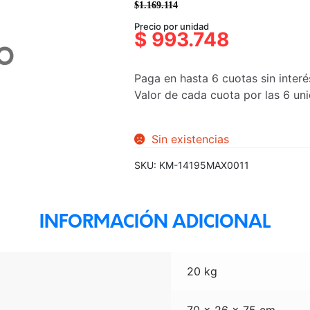
$
1.169.114
El
El
Precio por unidad
precio
precio
$
993.748
original
actual
era:
es:
Paga en hasta 6 cuotas sin interé
$1.169.114.
$993.748.
Valor de cada cuota por las 6 u
Sin existencias
SKU:
KM-14195MAX0011
INFORMACIÓN ADICIONAL
20 kg