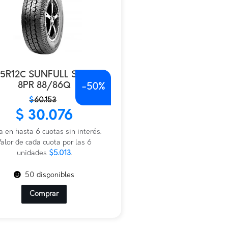
55R12C SUNFULL SF-07
8PR 88/86Q
-
50%
$
60.153
io
io
$
30.076
nal
al
a en hasta 6 cuotas sin interés.
153.
076.
alor de cada cuota por las 6
unidades
$5.013
.
50 disponibles
Comprar