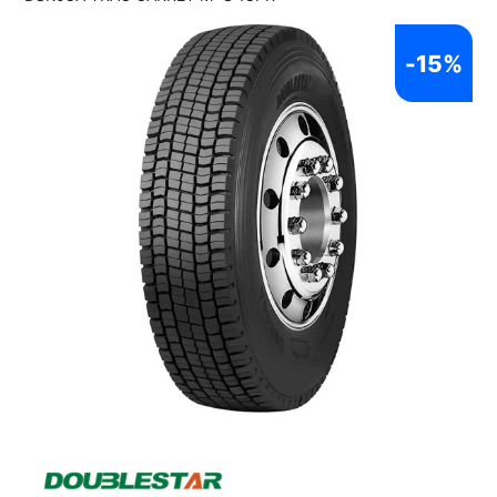
-
15%