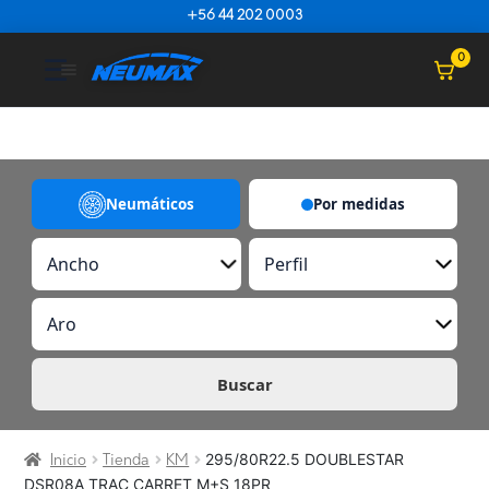
Saltar al contenido
+56 44 202 0003
☰
0
Neumáticos
Por medidas
A
P
n
e
c
r
A
h
f
r
o
i
o
l
Buscar
295/80R22.5 DOUBLESTAR
Inicio
Tienda
KM
DSR08A TRAC CARRET M+S 18PR