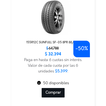
155R12C SUNFULL SF-05 8PR 88/86Q
-
50%
El
El
$
64.788
$
32.394
precio
precio
original
actual
Paga en hasta 6 cuotas sin interés.
era:
es:
Valor de cada cuota por las 6
$64.788.
$32.394.
unidades
$5.399
.
50 disponibles
Comprar