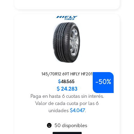
145/70R12 69T HIFLY HF201
-
50%
El
El
$
48.565
$
24.283
precio
precio
original
actual
Paga en hasta 6 cuotas sin interés.
era:
es:
Valor de cada cuota por las 6
$48.565.
$24.283.
unidades
$4.047
.
50 disponibles