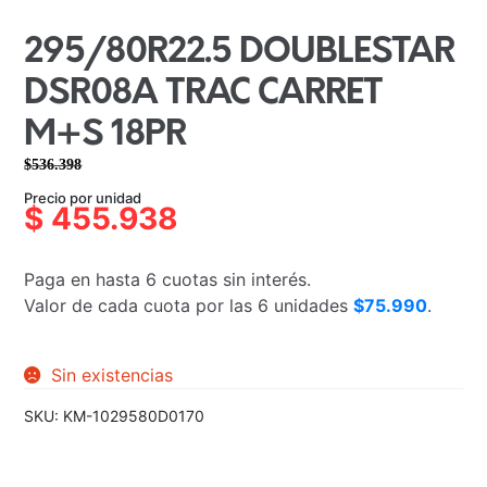
295/80R22.5 DOUBLESTAR
DSR08A TRAC CARRET
M+S 18PR
$
536.398
El
El
Precio por unidad
precio
precio
$
455.938
original
actual
era:
es:
Paga en hasta 6 cuotas sin interés.
$536.398.
$455.938.
Valor de cada cuota por las 6 unidades
$75.990
.
Sin existencias
SKU:
KM-1029580D0170