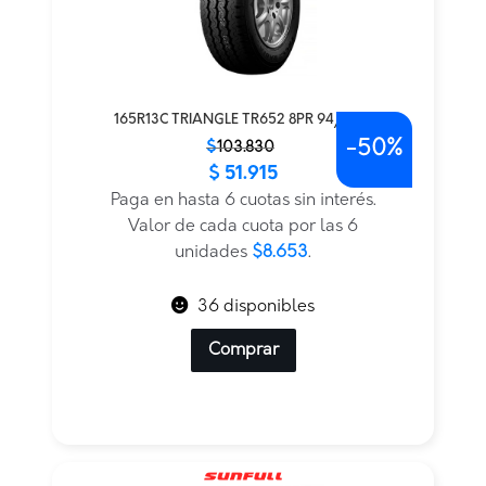
165R13C TRIANGLE TR652 8PR 94/93Q
-
50%
El
El
$
103.830
$
51.915
precio
precio
original
actual
Paga en hasta 6 cuotas sin interés.
era:
es:
Valor de cada cuota por las 6
$103.830.
$51.915.
unidades
$8.653
.
36 disponibles
Comprar