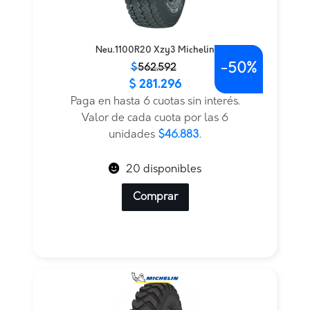
Neu.1100R20 Xzy3 Michelin
-
50%
El
El
$
562.592
$
281.296
precio
precio
original
actual
Paga en hasta 6 cuotas sin interés.
era:
es:
Valor de cada cuota por las 6
$562.592.
$281.296.
unidades
$46.883
.
20 disponibles
Comprar