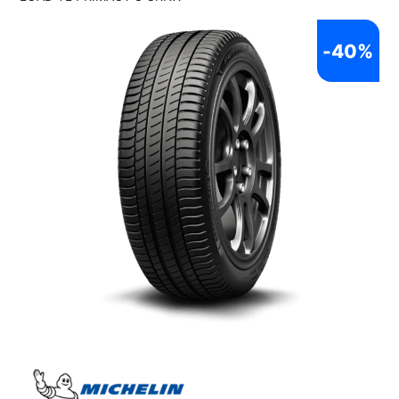
-
40%