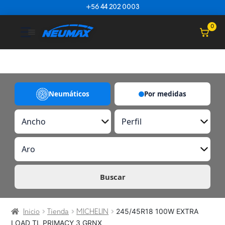
Saltar al contenido
+56 44 202 0003
☰
0
Neumáticos
Por medidas
A
P
n
e
c
r
A
h
f
r
o
i
o
l
Buscar
245/45R18 100W EXTRA
Inicio
Tienda
MICHELIN
LOAD TL PRIMACY 3 GRNX