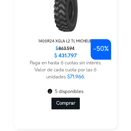
1400R24 XGLA L2 TL MICHELIN
-
50%
El
El
$
863.594
$
431.797
precio
precio
original
actual
Paga en hasta 6 cuotas sin interés.
era:
es:
Valor de cada cuota por las 6
$863.594.
$431.797.
unidades
$71.966
.
5 disponibles
Comprar