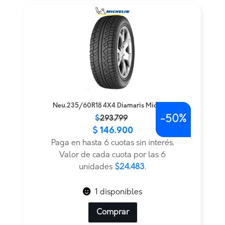
Neu.235/60R18 4X4 Diamaris Michelin
-
50%
El
El
$
293.799
$
146.900
precio
precio
original
actual
Paga en hasta 6 cuotas sin interés.
era:
es:
Valor de cada cuota por las 6
$293.799.
$146.900.
unidades
$24.483
.
1 disponibles
Comprar