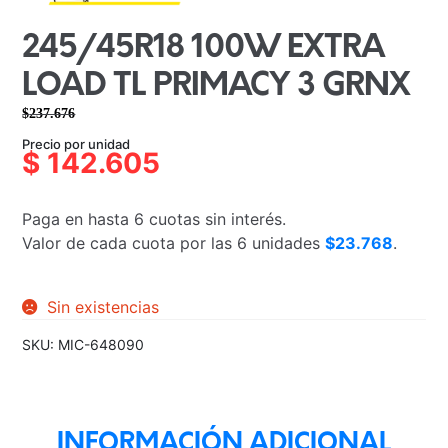
245/45R18 100W EXTRA
LOAD TL PRIMACY 3 GRNX
$
237.676
El
El
Precio por unidad
precio
precio
$
142.605
original
actual
era:
es:
Paga en hasta 6 cuotas sin interés.
$237.676.
$142.605.
Valor de cada cuota por las 6 unidades
$23.768
.
Sin existencias
SKU:
MIC-648090
INFORMACIÓN ADICIONAL