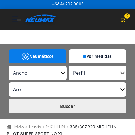
Saltar al contenido
+56 44 202 0003
☰
0
Neumáticos
Por medidas
A
P
n
e
c
r
A
h
f
r
o
i
o
l
Buscar
335/30ZR20 MICHELIN
Inicio
Tienda
MICHELIN
PILOT SUPER SPORT NO XL