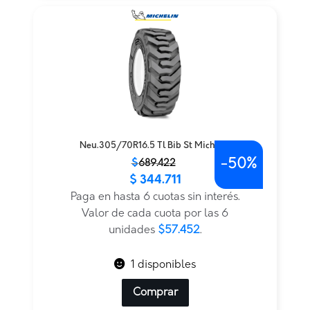
Neu.305/70R16.5 Tl Bib St Michelin
-
50%
El
El
$
689.422
$
344.711
precio
precio
original
actual
Paga en hasta 6 cuotas sin interés.
era:
es:
Valor de cada cuota por las 6
$689.422.
$344.711.
unidades
$57.452
.
1 disponibles
Comprar