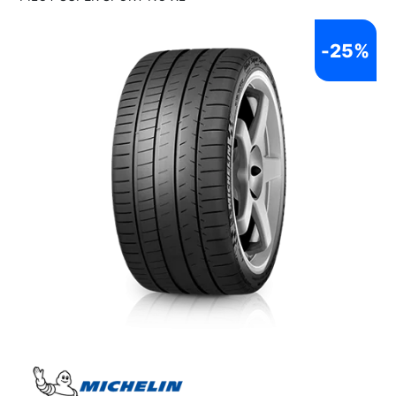
-
25%