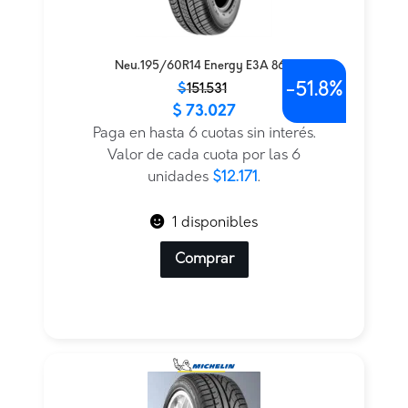
Neu.195/60R14 Energy E3A 86H
-
51.8%
El
El
$
151.531
$
73.027
precio
precio
original
actual
Paga en hasta 6 cuotas sin interés.
era:
es:
Valor de cada cuota por las 6
$151.531.
$73.027.
unidades
$12.171
.
1 disponibles
Comprar