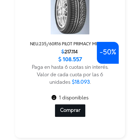
NEU.235/60R16 PILOT PRIMACY MICHELIN
-
50%
El
El
$
217.114
$
108.557
precio
precio
original
actual
Paga en hasta 6 cuotas sin interés.
era:
es:
Valor de cada cuota por las 6
$217.114.
$108.557.
unidades
$18.093
.
1 disponibles
Comprar