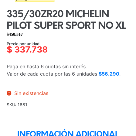
335/30ZR20 MICHELIN
PILOT SUPER SPORT NO XL
$
450.317
El
El
Precio por unidad
precio
precio
$
337.738
original
actual
era:
es:
Paga en hasta 6 cuotas sin interés.
$450.317.
$337.738.
Valor de cada cuota por las 6 unidades
$56.290
.
Sin existencias
SKU:
1681
INFORMACIÓN ADICIONAL