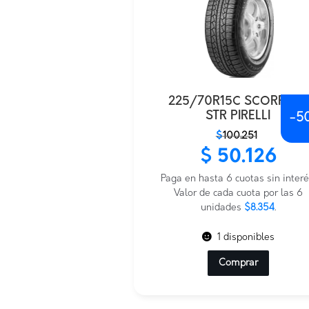
225/70R15C SCORPION
STR PIRELLI
-
5
El
El
$
100.251
precio
precio
$
50.126
original
actual
era:
es:
Paga en hasta 6 cuotas sin interé
$100.251.
$50.126.
Valor de cada cuota por las 6
unidades
$8.354
.
1 disponibles
Comprar