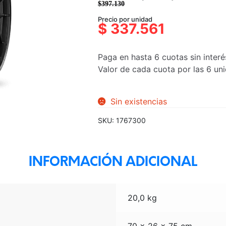
$
397.130
El
El
Precio por unidad
precio
precio
$
337.561
original
actual
era:
es:
Paga en hasta 6 cuotas sin interé
$397.130.
$337.561.
Valor de cada cuota por las 6 u
Sin existencias
SKU:
1767300
INFORMACIÓN ADICIONAL
20,0 kg