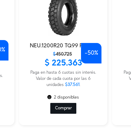
NEU.1200R20 TQ99 PIRELLI
0%
-
50%
El
El
El
El
$
450.725
precio
precio
prec
prec
$
225.363
original
actual
origi
actu
era:
es:
Paga en hasta 6 cuotas sin interés.
era:
es:
Pag
s.
$450.725.
$225.363.
Valor de cada cuota por las 6
$911.
$455
V
unidades
$37.561
.
2 disponibles
Comprar