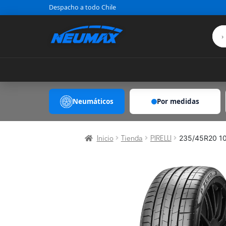
Saltar al contenido
Despacho a todo Chile
Neumáticos
Por medidas
235/45R20 1
Inicio
Tienda
PIRELLI