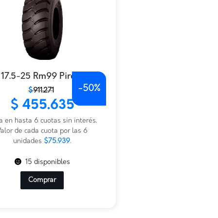
17.5-25 Rm99 Pirelli
-
50%
$
911.271
io
io
$
455.635
nal
al
a en hasta 6 cuotas sin interés.
271.
.635.
alor de cada cuota por las 6
unidades
$75.939
.
15 disponibles
Comprar