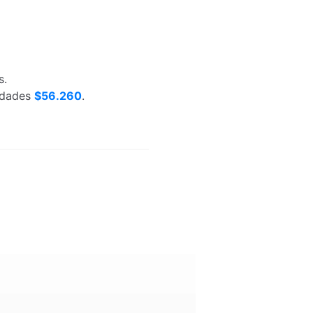
s.
nidades
$56.260
.