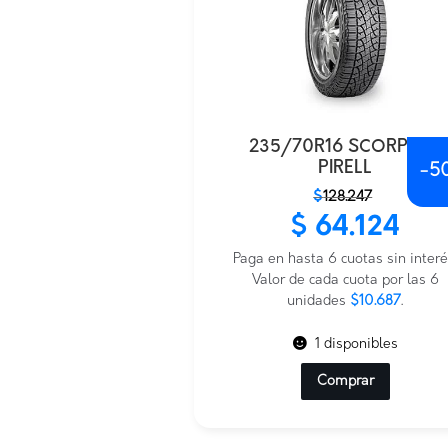
235/70R16 SCORP.ATR
PIRELL
-
5
El
El
$
128.247
precio
precio
$
64.124
original
actual
era:
es:
Paga en hasta 6 cuotas sin interé
$128.247.
$64.124.
Valor de cada cuota por las 6
unidades
$10.687
.
1 disponibles
Comprar