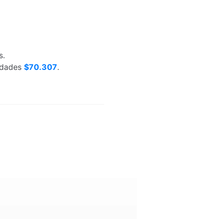
s.
nidades
$70.307
.