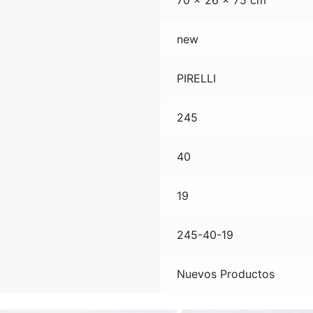
70 × 26 × 75 cm
new
PIRELLI
245
40
19
245-40-19
Nuevos Productos