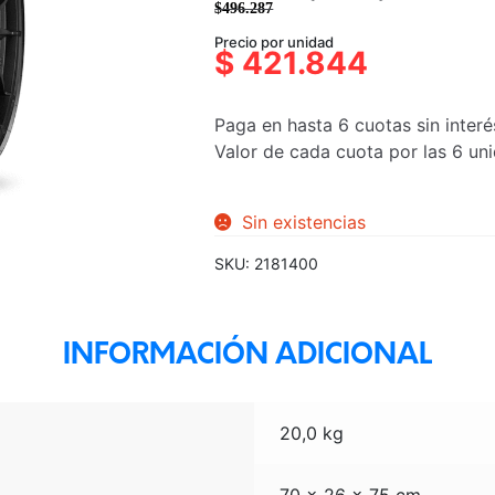
$
496.287
El
El
Precio por unidad
precio
precio
$
421.844
original
actual
era:
es:
Paga en hasta 6 cuotas sin interé
$496.287.
$421.844.
Valor de cada cuota por las 6 u
Sin existencias
SKU:
2181400
INFORMACIÓN ADICIONAL
20,0 kg