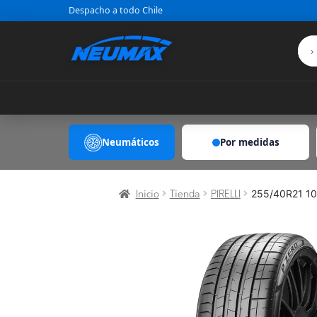
Saltar al contenido
Despacho a todo Chile
Neumáticos
Por medidas
255/40R21 10
Inicio
Tienda
PIRELLI