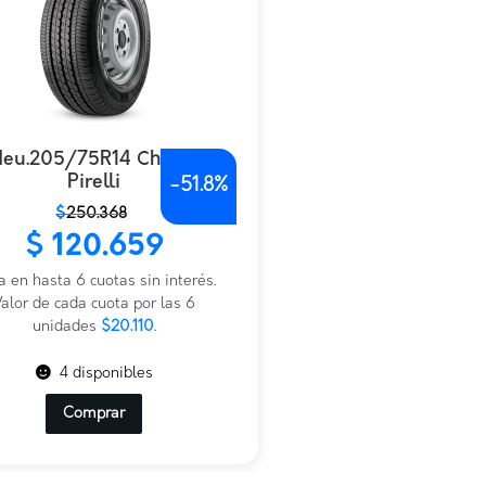
eu.205/75R14 Chrono
Pirelli
-
51.8%
$
250.368
io
io
$
120.659
nal
al
a en hasta 6 cuotas sin interés.
.368.
.659.
alor de cada cuota por las 6
unidades
$20.110
.
4 disponibles
Comprar