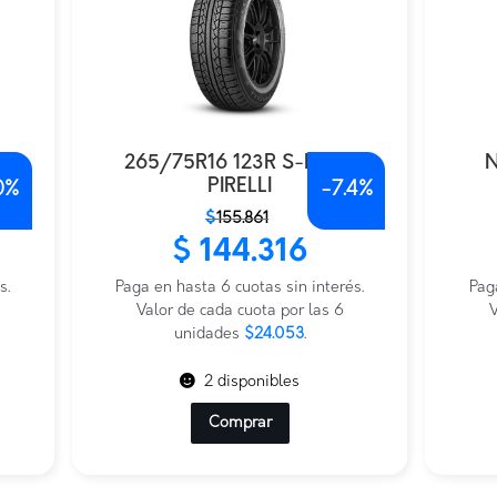
265/75R16 123R S-DTRA
N
PIRELLI
0%
-
7.4%
El
El
El
El
$
155.861
precio
precio
prec
prec
$
144.316
original
actual
origi
actu
s.
era:
es:
Paga en hasta 6 cuotas sin interés.
era:
es:
Pag
$155.861.
$144.316.
Valor de cada cuota por las 6
$250
$120
V
unidades
$24.053
.
2 disponibles
Comprar