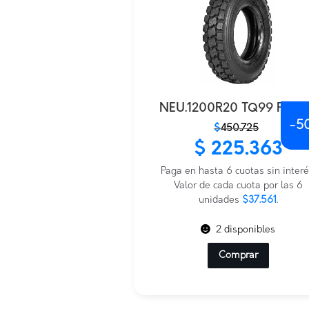
NEU.1200R20 TQ99 PIREL
-
5
El
El
$
450.725
precio
precio
$
225.363
original
actual
era:
es:
Paga en hasta 6 cuotas sin interé
$450.725.
$225.363.
Valor de cada cuota por las 6
unidades
$37.561
.
2 disponibles
Comprar