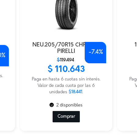
NEU.205/70R15 CHRONO
LI
PIRELLI
-
7.4%
0%
El
El
El
El
$
119.494
precio
precio
prec
prec
$
110.643
original
actual
origi
actu
s.
era:
es:
Paga en hasta 6 cuotas sin interés.
era:
es:
Pag
$119.494.
$110.643.
Valor de cada cuota por las 6
$348
$174
V
unidades
$18.441
.
2 disponibles
Comprar