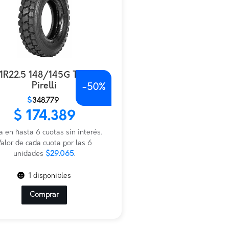
11R22.5 148/145G Tq99
Pirelli
-
50%
$
348.779
io
io
$
174.389
nal
al
a en hasta 6 cuotas sin interés.
.779.
.389.
alor de cada cuota por las 6
unidades
$29.065
.
1 disponibles
Comprar