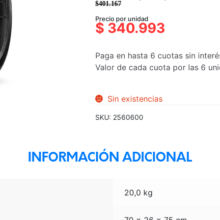
$
401.167
El
El
Precio por unidad
precio
precio
$
340.993
original
actual
era:
es:
Paga en hasta 6 cuotas sin interé
$401.167.
$340.993.
Valor de cada cuota por las 6 u
Sin existencias
SKU:
2560600
INFORMACIÓN ADICIONAL
20,0 kg