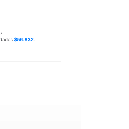
s.
nidades
$56.832
.