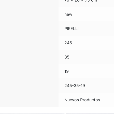
70 × 26 × 75 cm
new
PIRELLI
245
35
19
245-35-19
Nuevos Productos