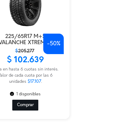
225/65R17 M+S
VALANCHE XTREME AT
-
50%
$
205.277
io
io
$
102.639
nal
al
a en hasta 6 cuotas sin interés.
.277.
.639.
alor de cada cuota por las 6
unidades
$17.107
.
1 disponibles
Comprar