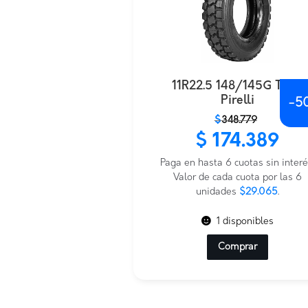
11R22.5 148/145G Tq99
Pirelli
-
5
El
El
$
348.779
precio
precio
$
174.389
original
actual
era:
es:
Paga en hasta 6 cuotas sin interé
$348.779.
$174.389.
Valor de cada cuota por las 6
unidades
$29.065
.
1 disponibles
Comprar