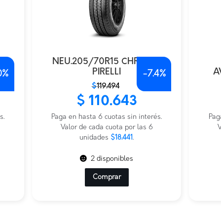
NEU.205/70R15 CHRONO
PIRELLI
A
0%
-
7.4%
El
El
El
El
$
119.494
precio
precio
prec
prec
$
110.643
original
actual
origi
actu
s.
era:
es:
Paga en hasta 6 cuotas sin interés.
era:
es:
Pag
$119.494.
$110.643.
Valor de cada cuota por las 6
$205
$102
V
unidades
$18.441
.
2 disponibles
Comprar