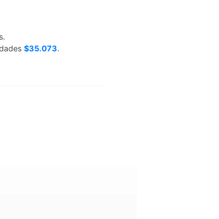
s.
nidades
$35.073
.