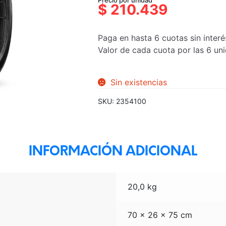
Precio por unidad
precio
precio
$
210.439
original
actual
era:
es:
Paga en hasta 6 cuotas sin interé
$247.576.
$210.439.
Valor de cada cuota por las 6 u
Sin existencias
SKU:
2354100
INFORMACIÓN ADICIONAL
20,0 kg
70 × 26 × 75 cm