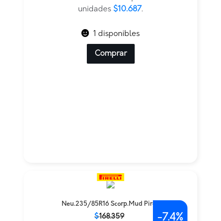
$128.247.
$64.124.
unidades
$10.687
.
1 disponibles
Comprar
Neu.235/85R16 Scorp.Mud Pirell
-
7.4%
El
El
$
168.359