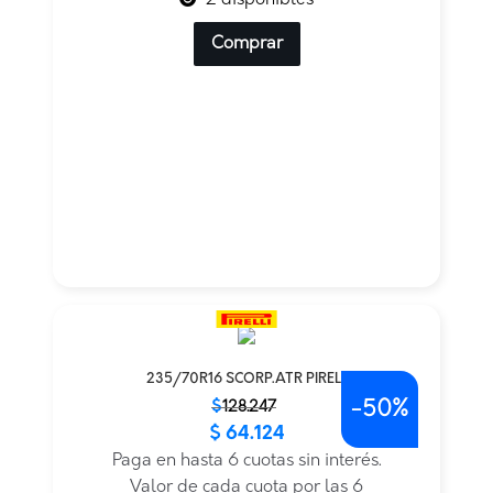
2 disponibles
Comprar
235/70R16 SCORP.ATR PIRELL
-
50%
El
El
$
128.247
$
64.124
precio
precio
original
actual
Paga en hasta 6 cuotas sin interés.
era:
es:
Valor de cada cuota por las 6