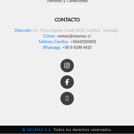
Términos y Condiciones
Ver nuestra tienda
CONTACTO
Dirección:
Av. Pedro Aguirre Cerda 6929, Cerrillos, Santiago.
Correo:
ventas@neumax.cl
Teléfono Cerrillos:
+56442020003
Whatsapp:
+56 9 6189 4410
© NEUMAX S.A.
Todos los derechos reservados.