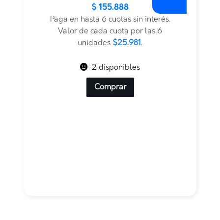
$
155.888
precio
precio
original
actual
Paga en hasta 6 cuotas sin interés.
era:
es:
Valor de cada cuota por las 6
$168.359.
$155.888.
unidades
$25.981
.
2 disponibles
Comprar