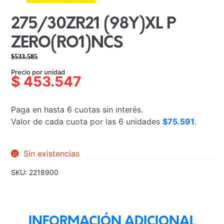
275/30ZR21 (98Y)XL P
ZERO(RO1)NCS
$
533.585
El
El
Precio por unidad
precio
precio
$
453.547
original
actual
era:
es:
Paga en hasta 6 cuotas sin interés.
$533.585.
$453.547.
Valor de cada cuota por las 6 unidades
$75.591
.
Sin existencias
SKU:
2218900
INFORMACIÓN ADICIONAL