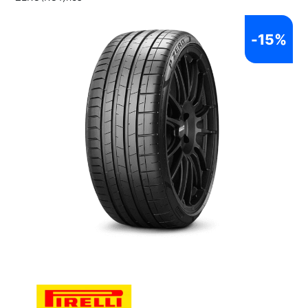
-
15%