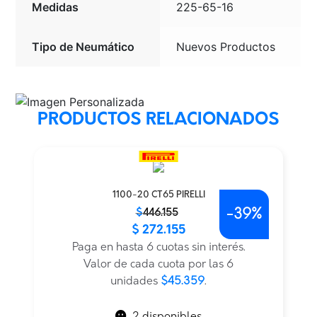
Medidas
225-65-16
Tipo de Neumático
Nuevos Productos
PRODUCTOS RELACIONADOS
1100-20 CT65 PIRELLI
-
39%
El
El
$
446.155
$
272.155
precio
precio
original
actual
Paga en hasta 6 cuotas sin interés.
era:
es:
Valor de cada cuota por las 6
$446.155.
$272.155.
unidades
$45.359
.