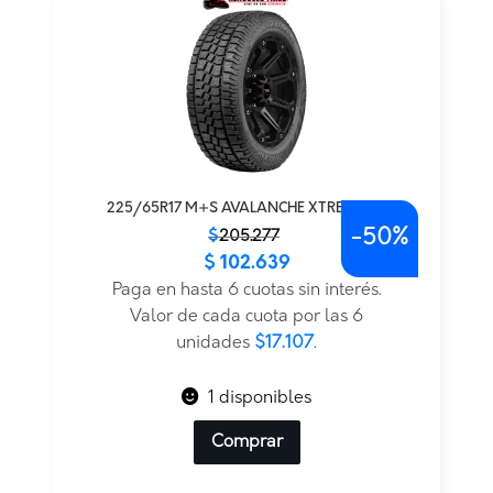
225/65R17 M+S AVALANCHE XTREME AT
-
50%
El
El
$
205.277
$
102.639
precio
precio
original
actual
Paga en hasta 6 cuotas sin interés.
era:
es:
Valor de cada cuota por las 6
$205.277.
$102.639.
unidades
$17.107
.
1 disponibles
Comprar