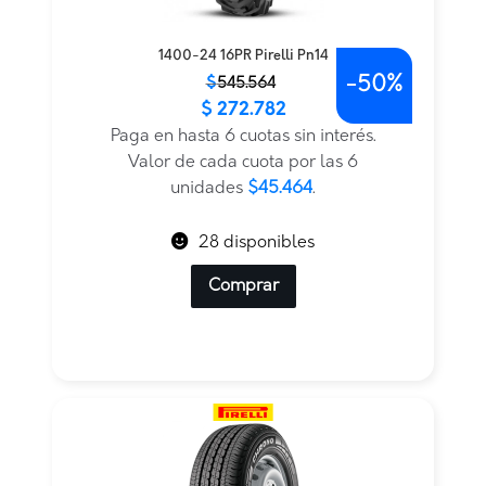
1400-24 16PR Pirelli Pn14
-
50%
El
El
$
545.564
$
272.782
precio
precio
original
actual
Paga en hasta 6 cuotas sin interés.
era:
es:
Valor de cada cuota por las 6
$545.564.
$272.782.
unidades
$45.464
.
28 disponibles
Comprar