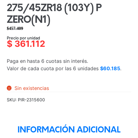
275/45ZR18 (103Y) P
ZERO(N1)
$
457.409
El
El
Precio por unidad
precio
precio
$
361.112
original
actual
era:
es:
Paga en hasta 6 cuotas sin interés.
$457.409.
$361.112.
Valor de cada cuota por las 6 unidades
$60.185
.
Sin existencias
SKU:
PIR-2315600
INFORMACIÓN ADICIONAL