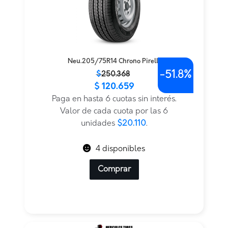
Neu.205/75R14 Chrono Pirelli
-
51.8%
El
El
$
250.368
$
120.659
precio
precio
original
actual
Paga en hasta 6 cuotas sin interés.
era:
es:
Valor de cada cuota por las 6
$250.368.
$120.659.
unidades
$20.110
.
4 disponibles
Comprar