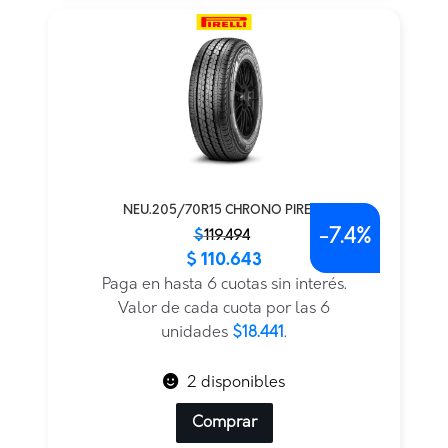
NEU.205/70R15 CHRONO PIRELLI
-
7.4%
El
El
$
119.494
$
110.643
precio
precio
original
actual
Paga en hasta 6 cuotas sin interés.
era:
es:
Valor de cada cuota por las 6
$119.494.
$110.643.
unidades
$18.441
.
2 disponibles
Comprar