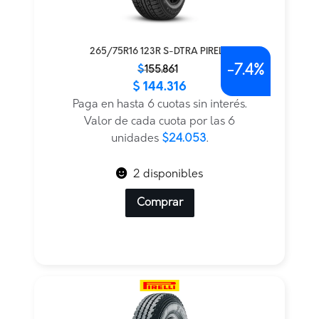
265/75R16 123R S-DTRA PIRELLI
-
7.4%
El
El
$
155.861
$
144.316
precio
precio
original
actual
Paga en hasta 6 cuotas sin interés.
era:
es:
Valor de cada cuota por las 6
$155.861.
$144.316.
unidades
$24.053
.
2 disponibles
Comprar