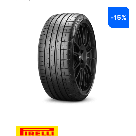
-
15%