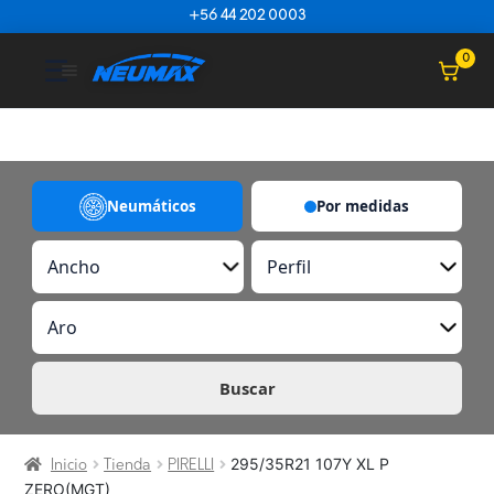
Saltar al contenido
+56 44 202 0003
☰
0
Neumáticos
Por medidas
A
P
n
e
c
r
A
h
f
r
o
i
o
l
Buscar
295/35R21 107Y XL P
Inicio
Tienda
PIRELLI
ZERO(MGT)