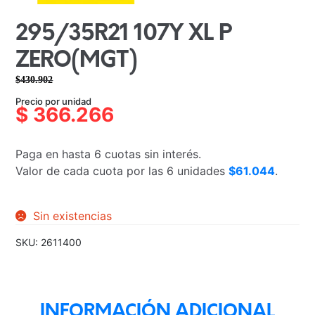
295/35R21 107Y XL P
ZERO(MGT)
$
430.902
El
El
Precio por unidad
precio
precio
$
366.266
original
actual
era:
es:
Paga en hasta 6 cuotas sin interés.
$430.902.
$366.266.
Valor de cada cuota por las 6 unidades
$61.044
.
Sin existencias
SKU:
2611400
INFORMACIÓN ADICIONAL