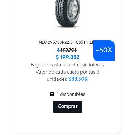
NEU.295/80R22.5 FG85 PIRELLI
-
50%
El
El
$
399.703
$
199.852
precio
precio
original
actual
Paga en hasta 6 cuotas sin interés.
era:
es:
Valor de cada cuota por las 6
$399.703.
$199.852.
unidades
$33.309
.
1 disponibles
Comprar