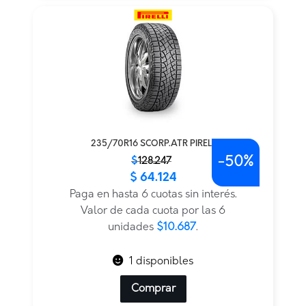
235/70R16 SCORP.ATR PIRELL
-
50%
El
El
$
128.247
$
64.124
precio
precio
original
actual
Paga en hasta 6 cuotas sin interés.
era:
es:
Valor de cada cuota por las 6
$128.247.
$64.124.
unidades
$10.687
.
1 disponibles
Comprar