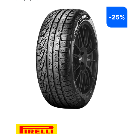
-
25%