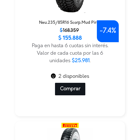
Neu.235/85R16 Scorp.Mud Pirell
-
7.4%
El
El
$
168.359
$
155.888
precio
precio
original
actual
Paga en hasta 6 cuotas sin interés.
era:
es:
Valor de cada cuota por las 6
$168.359.
$155.888.
unidades
$25.981
.
2 disponibles
Comprar