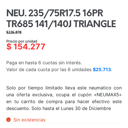
NEU. 235/75R17.5 16PR
TR685 141/140J TRIANGLE
$
226.878
El
El
Precio por unidad
precio
precio
$
154.277
original
actual
era:
es:
Paga en hasta 6 cuotas sin interés.
$226.878.
$154.277.
Valor de cada cuota por las 6 unidades
$25.713
.
Solo por tiempo limitado lleva este neumatico con
una oferta exclusiva, ocupa el cupón «NEUMAX5»
en tu carrito de compra para hacer efectivo este
descuento. Solo hasta el Lunes 30 de Diciembre
Sin existencias