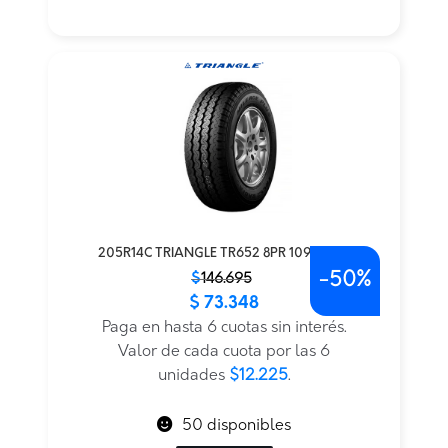
205R14C TRIANGLE TR652 8PR 109/107Q
-
50%
El
El
$
146.695
$
73.348
precio
precio
original
actual
Paga en hasta 6 cuotas sin interés.
era:
es:
Valor de cada cuota por las 6
$146.695.
$73.348.
unidades
$12.225
.
50 disponibles