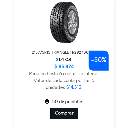
215/75R15 TRIANGLE TR292 100S AT
-
50%
El
El
$
171.748
$
85.874
precio
precio
original
actual
Paga en hasta 6 cuotas sin interés.
era:
es:
Valor de cada cuota por las 6
$171.748.
$85.874.
unidades
$14.312
.
50 disponibles
Comprar