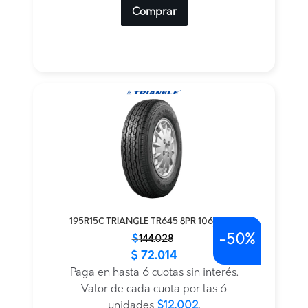
Comprar
195R15C TRIANGLE TR645 8PR 106/104S
-
50%
El
El
$
144.028
$
72.014
precio
precio
original
actual
Paga en hasta 6 cuotas sin interés.
era:
es:
Valor de cada cuota por las 6
$144.028.
$72.014.
unidades
$12.002
.